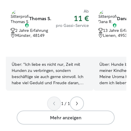
Ab
11 €
Thomas S.
Dana 
pro Gassi-Service
2 Jahre Erfahrung
13 Jahre Erfah
Münster, 48149
Lienen, 49536
Über:
"Ich liebe es nicht nur, Zeit mit
Über:
Hunde begl
Hunden zu verbringen, sondern
meiner Kindheit,
beschäftige sie auch gerne sinnvoll. Ich
Meine Uroma hat
habe viel Geduld und Freude daran,
dem ich liebend 
ihnen neue kleine Tricks oder
gegangen bin. Als
Kommandos beizubringen, was ihnen
haben wir unser
geistige Auslastung und jede Menge
bekommen. Während meines einjährigen
1 / 1
Spaß bringt. Und für die Ruhephasen
Bundesfreiwillig
gibt es eine ganz besondere Tradition:
habe ich auch di
Mehr anzeigen
Ich erzähle ihnen Geschichten mit
der Hundebetreu
ruhiger Stimme, damit sie sich
Viele der Hunde 