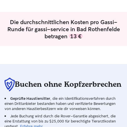
vollkommen entspannen und zur Ruhe
Erfahrungen gema
kommen können. Bei mir wird es Ihrem
Angsthunde, die 
Vierbeiner also nie an Beschäftigung und
Verständnis und 
Geborgenheit fehlen! Ich bin flexibel
habe gelernt, wie
Die durchschnittlichen Kosten pro Gassi-
und habe den ganzen Tag über Zeit für
Tier den Raum u
Runde für gassi-service in Bad Rothenfelde
die Haustierbetreuung. Da ich meinen
die es benötigt,
betragen
13 €
Zeitplan völlig frei gestalten kann, bin ich
aufzubauen. Neb
sowohl unter der Woche als auch an den
auch Katzen seh
Wochenenden flexibel verfügbar. Ich
Betreuung von K
passe mich absolut an die individuellen
meine eigene Kat
Bedürfnisse und gewohnten Zeiten Ihres
wie unterschiedl
Haustieres an, um ihm die beste
man auf ihre ind
Betreuung zu bieten. Die Sicherheit und
eingeht. Mit Erfahrung,
das Wohlbefinden des Tieres stehen für
Einfühlungsverm
Buchen ohne Kopfzerbrechen
mich an erster Stelle. Ich richte mich
kümmere ich mich
ganz nach Ihren Wünschen und den
Haustiere - egal 
spezifischen Bedürfnissen Ihres
ich Studentin bin
Geprüfte Haustiersitter
, die ein Identifikationsverfahren durch
Haustieres, egal ob es um viel Auslauf,
Zeit je nach Seme
einen Drittanbieter bestanden haben und verifizierte Bewertungen
Medikamentengabe oder besondere
folgenden Zeiten
von anderen Haustierbesitzern wie dir vorweisen können.
Ruhe geht. In jedem Umfeld sorge ich
morgens verfügbar - Donnerst
Jede Buchung wird durch die Rover-Garantie abgesichert, die
für eine sichere, stressfreie Atmosphäre
Ganztägig verfügbar - Freita
eine Erstattung von bis zu $25,000 für berechtigte Tierarztkosten
und halte mich strikt an Ihre Vorgaben.
Nachmittag verfügbar - Woc
umfasst.
Erfahre mehr