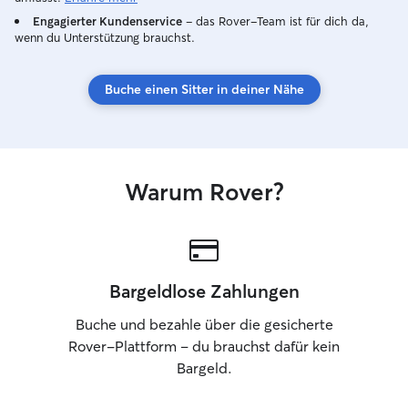
Meistens verfügb
Engagierter Kundenservice
– das Rover-Team ist für dich da,
gelegentlichen A
wenn du Unterstützung brauchst.
manchmal private Pläne
oft von Zuhause
Buche einen Sitter in deiner Nähe
Vorlesungen onlin
meine Studienarb
ich häufig flexibe
von Zuhause aus 
Dadurch bin ich 
Warum Rover?
verfügbar. Ich wohne zusammen mit
meinem Freund i
ist es schön ruhi
Garten, allerdings
der Tür genau wi
zum spazieren g
Bargeldlose Zahlungen
Buche und bezahle über die gesicherte
Rover-Plattform – du brauchst dafür kein
Bargeld.