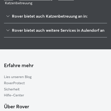
Katzenbetreuung
Rover bietet auch Katzenbetreuung an in:
Altshausen
Rover bietet auch weitere Services in Aulendorf an
Fronreute-Wolpertswende
Hundesitter in Aulendorf
Bad Waldsee
Tierbetreuung in Aulendorf
Wilhelmsdorf
Housesitting in Aulendorf
Mittleres Schussental
Hundekindergarten in Aulendorf
Bad Wurzach
Erfahre mehr
Gassi-Service in Aulendorf
Vogt
Lies unseren Blog
Gullen
RoverProtect
Kißlegg
Sicherheit
Rot-Tannheim
Hilfe-Center
Schemmerhofen
Über Rover
Ochsenhausen