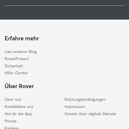
Mühlhausen
Hundesitter in Anrode
Südeichsfeld
Haustierbetreuung in Anrode
Ershausen
Housesitting in Anrode
Treffurt
Gassi-Service in Anrode
Meinhard
Erfahre mehr
Unstrut-Hainich
Lies unseren Blog
Schlotheim
RoverProtect
Eschwege
Sicherheit
Mihla
Hilfe-Center
Bad Langensalza
Über Rover
Bad Sooden-Allendorf
Über uns
Nutzungsbedingungen
Kontaktiere uns
Impressum
Hol dir die App
Gesetz über digitale Dienste
Presse
Karriere