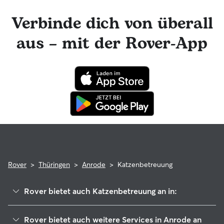
Rover-Nachrichtenfunktion mit deinem Katzensitter in
Kontakt bleiben und tolle Foto-Updates erhalten. Das
Verbinde dich von überall
engagierte Rover-Team ist für dich da und dein Katzensitter
hat die Möglichkeit, professionelle tierärztliche Beratung in
aus – mit der Rover-App
Anspruch zu nehmen. Im seltenen Fall eines Problems
während der Buchung kannst du beruhigt sein, denn deine
Katze profitiert von der Rover-Garantie, die die Kosten für
tierärztliche Behandlungen erstattet.
Rover
>
Thüringen
>
Anrode
>
Katzenbetreuung
Rover bietet auch Katzenbetreuung an in:
Westerwald-Obereichsfeld
Rover bietet auch weitere Services in Anrode an