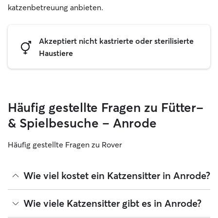
katzenbetreuung anbieten.
Akzeptiert nicht kastrierte oder sterilisierte
Haustiere
Häufig gestellte Fragen zu Fütter-
& Spielbesuche – Anrode
Häufig gestellte Fragen zu Rover
Wie viel kostet ein Katzensitter in Anrode?
Katzensitter können ihre Preise bei Rover frei festlegen. Die
Wie viele Katzensitter gibt es in Anrode?
durchschnittlichen Kosten für einen Rover-Katzensitter in