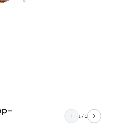
op-
1 / 1