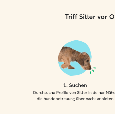
und ein respektvoller Umgang mit Ihrem
Eigentum sind für mich daher eine absolute
Selbstverständlichkeit. Ich versorge Ihre Tiere
Triff Sitter vor
bei Ihnen zuhause.
1
.
Suchen
Durchsuche Profile von Sitter in deiner Nähe
die hundebetreuung über nacht anbieten