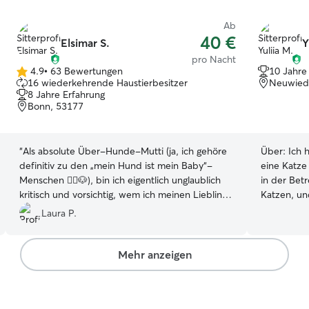
Ab
40 €
Elsimar S.
Y
pro Nacht
4.9
•
63 Bewertungen
10 Jahre
4.9
16 wiederkehrende Haustierbesitzer
Neuwied
von
8 Jahre Erfahrung
5
Bonn, 53177
Sternen
“
Als absolute Über-Hunde-Mutti (ja, ich gehöre
Über:
Ich 
definitiv zu den „mein Hund ist mein Baby“-
eine Katze
Menschen 🙋‍♀️🐶), bin ich eigentlich unglaublich
in der Bet
kritisch und vorsichtig, wem ich meinen Liebling
Katzen, un
überhaupt anvertraue. Aber was soll ich sagen?
Besonders 
Laura P.
Ich bin restlos begeistert! ❤️ Meine Fellnase
Aufmerksam
wurde nicht nur super betreut, sondern mit so
auch mit äl
viel Liebe, Geduld und Herzlichkeit umsorgt,
Erfahrung 
Mehr anzeigen
dass ich fast ein kleines bisschen eifersüchtig war
Verhalten 
😅. Man hat sofort gemerkt: Hier wird nicht
verändert. Die Haustierbetreuung lässt sich gut
einfach „auf den Hund aufgepasst“ – hier wird er
in meinen 