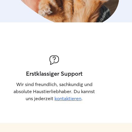
Tier mit so viel Vertrauen anvertr
Christina jederzeit wiede
wirklich aus tiefstem Her
Erstklassiger Support
Wir sind freundlich, sachkundig und
absolute Haustierliebhaber. Du kannst
uns jederzeit
kontaktieren
.