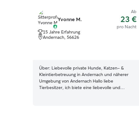
Ab
23 €
Yvonne M.
pro Nacht
15 Jahre Erfahrung
Andernach, 56626
Über:
Liebevolle private Hunde, Katzen- &
Kleintierbetreuung in Andernach und näherer
Umgebung von Andernach Hallo liebe
Tierbesitzer, ich biete eine liebevolle und
zuverlässige Freizeit-Betreuung für Ihre Hunde,
Katzen, oder Kleintiere direkt bei Ihnen vor Ort
in Andernach und näherer Umgebung an. Da ich
selbst leidenschaftliche Tierbesitzerin von drei
Hunden und einer Katze bin, weiß ich genau,
worauf es ankommt. Ihre Lieblinge sind bei mir
in den besten Händen! Falls Sie verreisen,