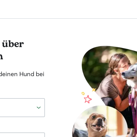
 über
h
 deinen Hund bei