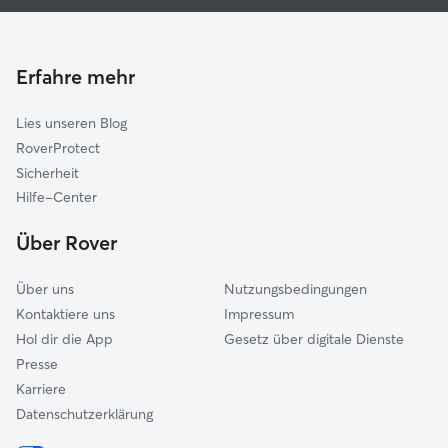
Haustierbetreuung in Altendorf
Hallerndorf
Hundekindergarten in Altendorf
Strullendorf
Gassi-Service in Altendorf
Pettstadt
Erfahre mehr
Katzensitter in Altendorf
Forchheim
Lies unseren Blog
Frensdorf
RoverProtect
Heroldsbach
Sicherheit
Hausen
Hilfe-Center
Litzendorf
Über Rover
Kirchehrenbach
Über uns
Nutzungsbedingungen
Kontaktiere uns
Impressum
Hol dir die App
Gesetz über digitale Dienste
Presse
Karriere
Datenschutzerklärung