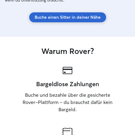
wenn du Unterstützung brauchst.
der Besitzer und 
damit sie sich ni
Buche einen Sitter in deiner Nähe
Ziel ist es, jedes
behandeln, als w
und ihm Fürsorg
eine ruhige, lie
geben.
Warum Rover?
Bargeldlose Zahlungen
Buche und bezahle über die gesicherte
Rover-Plattform – du brauchst dafür kein
Bargeld.