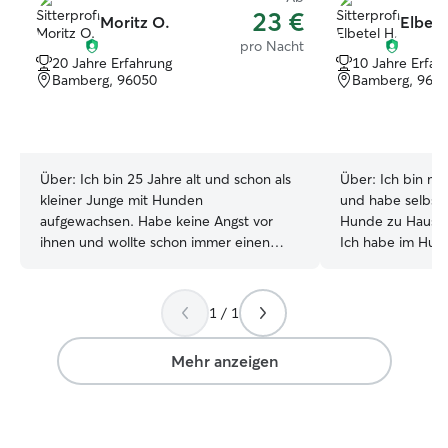
23 €
Moritz O.
Elbete
pro Nacht
20 Jahre Erfahrung
10 Jahre Erfah
Bamberg, 96050
Bamberg, 960
Über:
Ich bin 25 Jahre alt und schon als
Über:
Ich bin m
kleiner Junge mit Hunden
und habe selbst
aufgewachsen. Habe keine Angst vor
Hunde zu Hause, 
ihnen und wollte schon immer einen
Ich habe im Hun
haben. Da mir die Zeit fehlt, um mich
Cousine in Äthio
vollzeit um einen zu kümmern, nehme
außerdem auf di
ich mir gerne zwischendurch die Zeit für
und eines Nachba
1 / 1
andere :) Ich arbeite Vollzeit meist bis ca
aufgepasst, wodu
18 Uhr. Abendspaziergänge oder
verschiedenen Ra
Mehr anzeigen
Betreuung am Wochenende sind kein
Charakteren sam
Problem. Übernachtung sind gerne
Hund behandle ic
möglich. Ich bin kurzfristig erreichbar :)
eigener, und sch
Da ich nur in einer Kellerwohnung
Aufmerksamkeit 