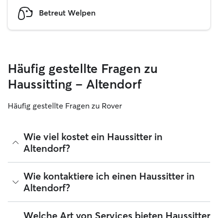
Betreut Welpen
Häufig gestellte Fragen zu
Haussitting – Altendorf
Häufig gestellte Fragen zu Rover
Wie viel kostet ein Haussitter in
Altendorf?
Haussitter können ihre Preise bei Rover frei festlegen. Die
Wie kontaktiere ich einen Haussitter in
durchschnittlichen Kosten für einen Rover-Haussitter in
Altendorf?
Altendorf betragen seit August 2026 etwa 25 pro Nacht,
einschließlich der Servicegebühren von Rover. Der Preis
eines Haussitters kann sich auch ändern, wenn du deine
Wenn du zum ersten Mal nach einem Haussitter in Altendorf
Welche Art von Services bieten Haussitter
Buchung an deine Bedürfnisse anpasst.