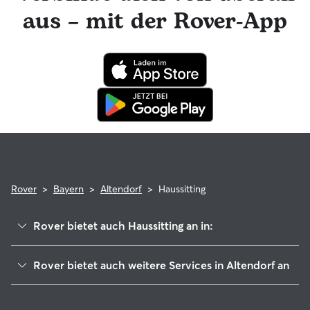
hat die Möglichkeit, professionelle tierärztliche Beratung in
aus – mit der Rover-App
Anspruch zu nehmen. Im seltenen Fall eines Problems
während der Buchung kannst du beruhigt sein, denn dein
Haustier profitiert von der Rover-Garantie, die die Kosten
für tierärztliche Behandlungen erstattet.
Rover
>
Bayern
>
Altendorf
>
Haussitting
Rover bietet auch Haussitting an in:
Buttenheim
Rover bietet auch weitere Services in Altendorf an
Hirschaid
Hundesitter in Altendorf
Eggolsheim