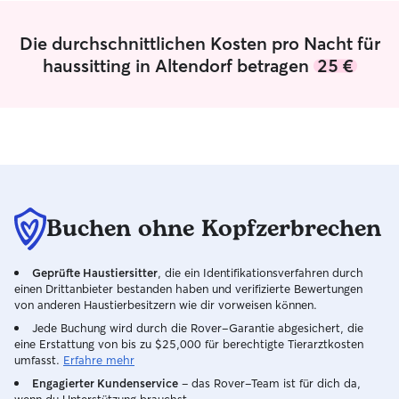
wohne, hab ich leider keinen Garten
glückliche Umgeb
oder Hof, die meiste Zeit würde ich
Deutschland für
Die durchschnittlichen Kosten pro Nacht für
draußen verbringen, wenn das Wetter
Programm an der
mitspielt. Ansonsten Betreuung in der
Ich nehme derze
haussitting in Altendorf betragen
25 €
Wohnung :)
Degree-Austaus
Universität in De
viel Zeit gibt, 
und dem Gassigeh
kümmere mich um
ihren gewohnten 
und dafür sorge, 
wohl und geliebt
Buchen ohne Kopfzerbrechen
gehört dazu rege
Spielzeit, Fütter
viel Aufmerksam
Geprüfte Haustiersitter
, die ein Identifikationsverfahren durch
Außerdem achte i
einen Drittanbieter bestanden haben und verifizierte Bewertungen
und Wohlbefinden
von anderen Haustierbesitzern wie dir vorweisen können.
dass sie glücklic
Jede Buchung wird durch die Rover-Garantie abgesichert, die
während ihre Besit
eine Erstattung von bis zu $25,000 für berechtigte Tierarztkosten
Haustieren zu Ha
umfasst.
Erfahre mehr
dass die Umgebu
Engagierter Kundenservice
– das Rover-Team ist für dich da,
bleibt, befolge