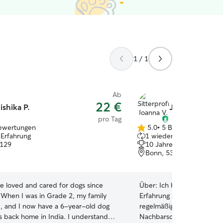
1 / 1
Ab
22 €
ishika P.
Joanna V.
pro Tag
ewertungen
5.0
•
5 Bewertungen
5.0
 Erfahrung
1 wiederkehrender Haust
von
3129
10 Jahre Erfahrung
5
Bonn, 53121
Sternen
ve loved and cared for dogs since
Über:
Ich habe mittlerwei
 When I was in Grade 2, my family
Erfahrung sammeln können
z, and I now have a 6-year-old dog
regelmäßig wöchentlich m
 back home in India. I understand
Nachbarschaft spazieren g