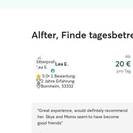
Alfter, Finde tagesbe
Ab
20 €
Lea E.
pro Tag
5.0
•
1 Bewertung
5.0
2 Jahre Erfahrung
von
Bornheim, 53332
5
Sternen
“
Great experience, would defintely recommend
her. Skye and Momo seem to have become
good friends
”