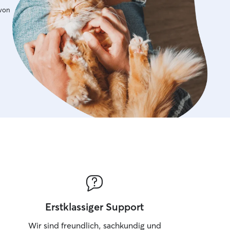
 with other dogs or people. I will also
 von
ar updates so you feel reassured while
 with me.
Erstklassiger Support
Wir sind freundlich, sachkundig und