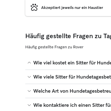
Akzeptiert jeweils nur ein Haustier
Häufig gestellte Fragen zu T
Häufig gestellte Fragen zu Rover
Wie viel kostet ein Sitter für Hun
Sitter können ihre Preise bei Rover frei festlege
Wie viele Sitter für Hundetagesbet
in Alfter betragen seit August 2026 etwa 25 pro T
ändern, wenn du deine Buchung an deine Bedürf
Seit August 2026 bieten 309 Sitter Hundetagesbet
Welche Art von Hundetagesbetreuun
Radius erweitern, Bewertungen lesen und Preise v
Hundesitter für Tagesbetreuungen, die sich Rove
Identifikationsverfahren absolvieren.
Sitter für Hundetagesbetreuungen in Alfter freu
Wie kontaktiere ich einen Sitter 
anderweitig unabkömmlich bist. Buche eine einma