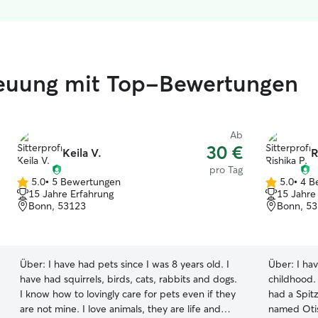
treuung mit Top-Bewertungen
Ab
30 €
Keila V.
R
pro Tag
5.0
•
5 Bewertungen
5.0
•
4 B
5.0
5.0
15 Jahre Erfahrung
15 Jahre
von
von
Bonn, 53123
Bonn, 5
5
5
Sternen
Sternen
Über:
I have had pets since I was 8 years old. I
Über:
I ha
have had squirrels, birds, cats, rabbits and dogs.
childhood.
I know how to lovingly care for pets even if they
had a Spit
are not mine. I love animals, they are life and
named Otis