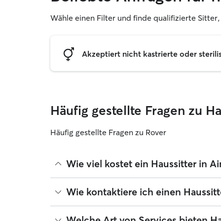
Wähle einen Filter und finde qualifizierte Sitter
Akzeptiert nicht kastrierte oder sterili
Häufig gestellte Fragen zu Ha
Häufig gestellte Fragen zu Rover
Wie viel kostet ein Haussitter in Ai
Haussitter können ihre Preise bei Rover frei festl
Wie kontaktiere ich einen Haussitt
August 2026 etwa 24 pro Nacht, einschließlich de
du deine Buchung an deine Bedürfnisse anpasst.
Wenn du zum ersten Mal nach einem Haussitter in 
Welche Art von Services bieten Hau