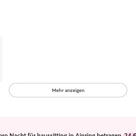
Mehr anzeigen
ro Nacht für haussitting in Ainring betragen
24 