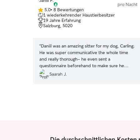
pro Nacht
5.0
•
8 Bewertungen
5.0
1 wiederkehrender Haustierbesitzer
von
19 Jahre Erfahrung
5
Salzburg, 5020
Sternen
“
Daniil was an amazing sitter for my dog, Carling.
He was super communicative the whole time
and really thorough- he even sent a
questionnaire beforehand to make sure he
understood Carling’s needs. I loved the regular
Saarah J.
updates, and it was clear Carling was happy and
well cared for. He even greeted him with a treat,
which was such a nice touch. Overall, really
thoughtful and reliable. I’d definitely
recommend him to take care of your fur baby :)
”
Die durchschnittlichen Kosten p