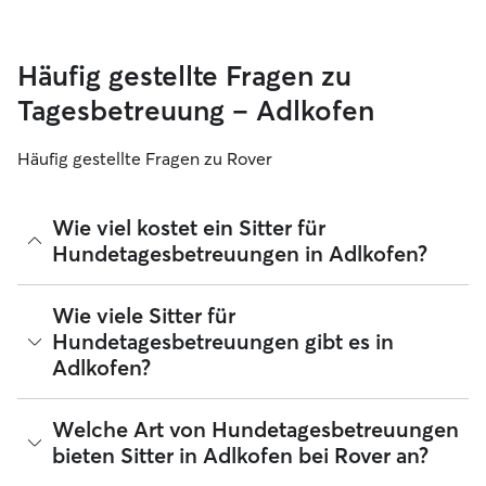
Häufig gestellte Fragen zu
Tagesbetreuung – Adlkofen
Häufig gestellte Fragen zu Rover
Wie viel kostet ein Sitter für
Hundetagesbetreuungen in Adlkofen?
Sitter können ihre Preise bei Rover frei festlegen. Die
Wie viele Sitter für
durchschnittlichen Kosten für einen Hundesitter für
Hundetagesbetreuungen gibt es in
Tagesbetreuungen bei Rover in Adlkofen betragen seit
Adlkofen?
August 2026 etwa 28 pro Tag, einschließlich der
Servicegebühren von Rover. Der Preis eines Sitters kann sich
auch ändern, wenn du deine Buchung an deine Bedürfnisse
Seit August 2026 bieten 35 Sitter Hundetagesbetreuungen
Welche Art von Hundetagesbetreuungen
und die deines Hundes anpasst.
in Adlkofen an. Du kannst deine Suchergebnisse filtern,
bieten Sitter in Adlkofen bei Rover an?
sortieren, deinen Radius erweitern, Bewertungen lesen und
Preise vergleichen, um den perfekten Sitter in deiner Nähe