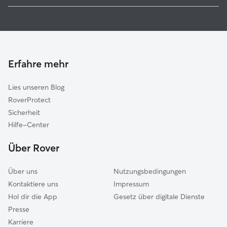
Hundesitter in Adlkofen
Gerzen
Haustierbetreuung in Adlkofen
Essenbach
Housesitting in Adlkofen
Kumhausen
Gassi-Service in Adlkofen
Landshut
Erfahre mehr
Katzensitter in Adlkofen
Altdorf
Lies unseren Blog
Niederviehbach
RoverProtect
Geisenhausen
Sicherheit
Wörth an der Isar
Hilfe-Center
Tiefenbach (Landshut)
Über Rover
Altfraunhofen
Über uns
Nutzungsbedingungen
Kontaktiere uns
Impressum
Hol dir die App
Gesetz über digitale Dienste
Presse
Karriere