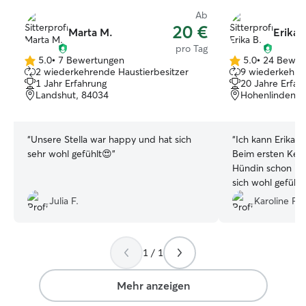
Ab
20 €
Marta M.
Erika 
pro Tag
5.0
•
7 Bewertungen
5.0
•
24 Bewer
5.0
5.0
2 wiederkehrende Haustierbesitzer
9 wiederkehren
von
von
1 Jahr Erfahrung
20 Jahre Erfah
5
5
Landshut, 84034
Hohenlinden, 
Sternen
Sternen
“
Unsere Stella war happy und hat sich
“
Ich kann Erika 
sehr wohl gefühlt😍
”
Beim ersten Ken
Hündin schon ih
sich wohl gefühlt. Am Tag selbst, w
alles super unkom
Julia F.
Karoline P.
auch mal ein kle
wie wohl sich me
werden Erika sic
1 / 1
Mehr anzeigen