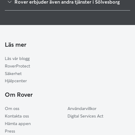
Rover erbjuder även andra tjänster i Sölvesborg
Karlshamn
Kattvakt i Sölvesborg
Olofström
Hundvakt i Sölvesborg
Kristianstad
Östra Göinge
Ronneby
Läs mer
Osby
Läs vår blogg
Hässleholm
RoverProtect
Älmhult
Säkerhet
Hörby
Hjälpcenter
Karlskrona
Om Rover
Höör
Om oss
Användarvillkor
Kontakta oss
Digital Services Act
Hämta appen
Press