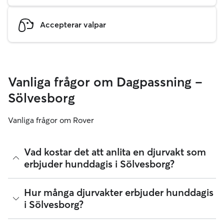
Accepterar valpar
Vanliga frågor om Dagpassning –
Sölvesborg
Vanliga frågor om Rover
Vad kostar det att anlita en djurvakt som
erbjuder hunddagis i Sölvesborg?
Djurvakter på Rover väljer sina egna priser.
Hur många djurvakter erbjuder hunddagis
Mediankostnaden för att anlita en djurvakt som erbjuder
i Sölvesborg?
dagpassning för hundar i Sölvesborg på Rover var augusti
2026 cirka 250 per dag, med Rovers serviceavgift inräknad.