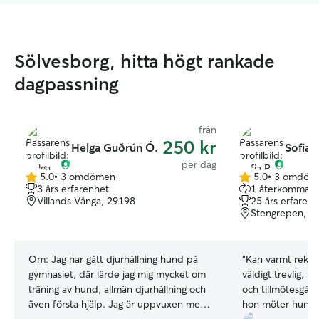
Sölvesborg, hitta högt rankade
dagpassning
från
250 kr
Helga Guðrún Ó.
Sofia 
per dag
5.0
•
3 omdömen
5.0
•
3 omdöm
5.0
5.0
3 års erfarenhet
1 återkommand
av
av
Villands Vånga, 29198
25 års erfaren
5
5
Stengrepen, 3
stjärnor
stjärnor
Om:
Jag har gått djurhållning hund på
“
Kan varmt reko
gymnasiet, där lärde jag mig mycket om
väldigt trevlig, 
träning av hund, allmän djurhållning och
och tillmötesgåen
även första hjälp. Jag är uppvuxen med
hon möter hunden