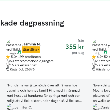
ankade dagpassning
från
Jasmina N.
355 kr
E
Star Sitter
per dag
5.0
•
199 omdömen
4.9
•
52
5.0
4.9
60 återkommande djurägare
29 återk
av
av
16 års erfarenhet
5 års erf
5
5
Kågeröd, 26876
Hässleho
stjärnor
stjärnor
“
Hundarna var jätte nöjda över att få vara hos
“
Everything
Jasmina och hennes familj! Fint med inhängnad
Mocha love
runt huset så hundarna får springa runt och sen
pictures of
roligt att vi fick bilder under dagen så vi fick se
on walks a
hur dom hade det ☺️ Vi och våra 2 hundar
couldn’t 
Jennifer C.
Danie