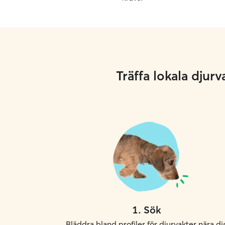
Träffa lokala dju
1
.
Sök
Bläddra bland profiler för djurvakter nära di