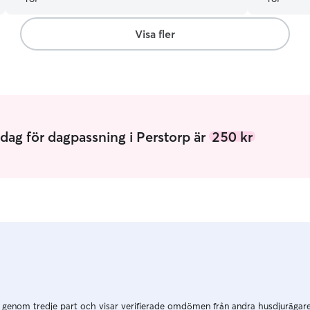
rekommenderar henne verkligen!
”
Visa fler
ag för dagpassning i Perstorp är
250 kr
 genom tredje part och visar verifierade omdömen från andra husdjurägar