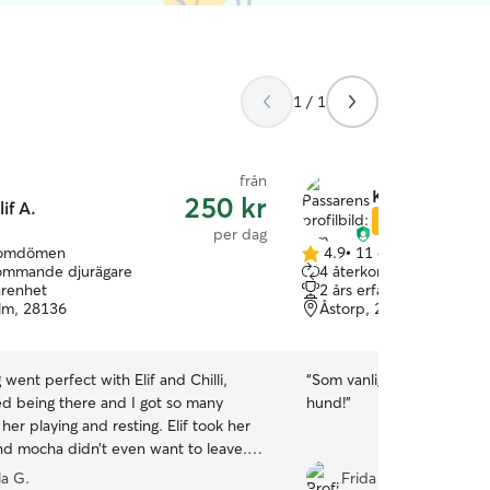
1 / 1
från
Kim Alexander
250 kr
lif A.
Star Sitter
per dag
 omdömen
4.9
•
11 omdömen
4.9
ommande djurägare
4 återkommande djuräg
av
arenhet
2 års erfarenhet
5
lm, 28136
Åstorp, 26538
stjärnor
 went perfect with Elif and Chilli,
“
Som vanligt helt perfekt
d being there and I got so many
hund!
”
 her playing and resting. Elif took her
nd mocha didn’t even want to leave. I
recommend her more :D
”
la G.
Frida B.