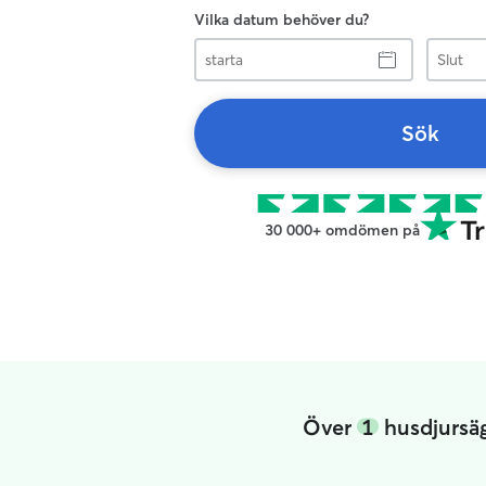
Vilka datum behöver du?
starta
Slut
Sök
30 000+ omdömen på
Över
1
husdjursäg