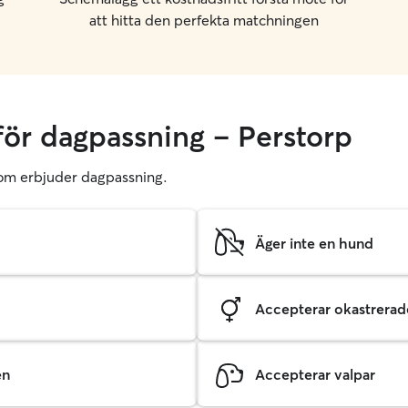
att hitta den perfekta matchningen
för dagpassning – Perstorp
r som erbjuder dagpassning.
Äger inte en hund
Accepterar okastrerade
en
Accepterar valpar