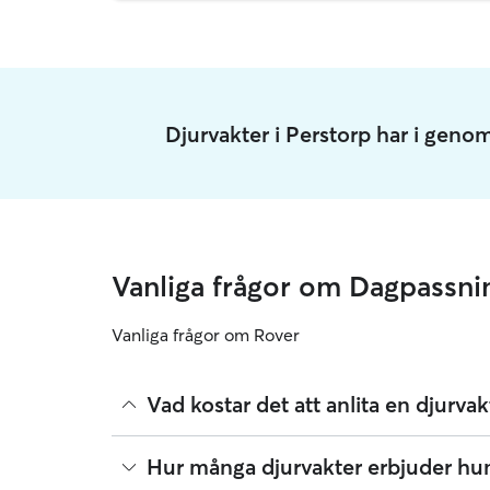
Djurvakter i Perstorp har i geno
Vanliga frågor om Dagpassni
Vanliga frågor om Rover
Vad kostar det att anlita en djurv
Djurvakter på Rover väljer sina egna priser. Medi
Hur många djurvakter erbjuder hun
på Rover var augusti 2026 cirka 250 per dag, med 