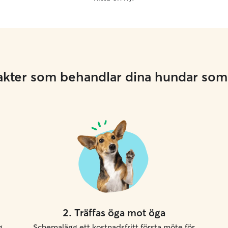
rvakter som behandlar dina hundar som 
2
.
Träffas öga mot öga
g
Schemalägg ett kostnadsfritt första möte för