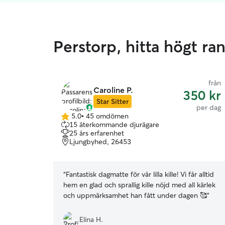
Perstorp, hitta högt r
från
Caroline P.
350 kr
Star Sitter
per dag
5.0
•
45 omdömen
5.0
15 återkommande djurägare
av
25 års erfarenhet
5
Ljungbyhed, 26453
stjärnor
“
Fantastisk dagmatte för vår lilla kille! Vi får alltid
hem en glad och sprallig kille nöjd med all kärlek
och uppmärksamhet han fått under dagen 🥰
”
Elina H.