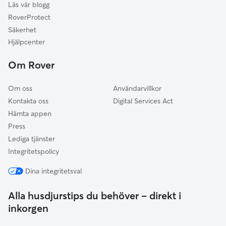
Läs vår blogg
Hallsberg
RoverProtect
Degerfors
Säkerhet
Smedjebacken
Hjälpcenter
Ludvika
Om Rover
Filipstad
Om oss
Användarvillkor
Kontakta oss
Digital Services Act
Hämta appen
Press
Lediga tjänster
Integritetspolicy
Dina integritetsval
Alla husdjurstips du behöver – direkt i
inkorgen