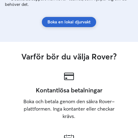
behöver det.
jag alltid till att
omsorg och den
behöver. Jag ski
Boka en lokal djurvakt
och bilder under 
känna dig lugn m
Varför bör du välja Rover?
Kontantlösa betalningar
Boka och betala genom den säkra Rover-
plattformen. Inga kontanter eller checkar
krävs.