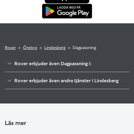
Rover
>
Örebro
>
Lindesberg
>
Dagpassning
Rover erbjuder även Dagpassning i:
Nora
Rover erbjuder även andra tjänster i Lindesberg
Örebro
Hundvakt i Lindesberg
Köping
Kattvakt i Lindesberg
Kungsör
Kumla
Hallstahammar
Läs mer
Karlskoga