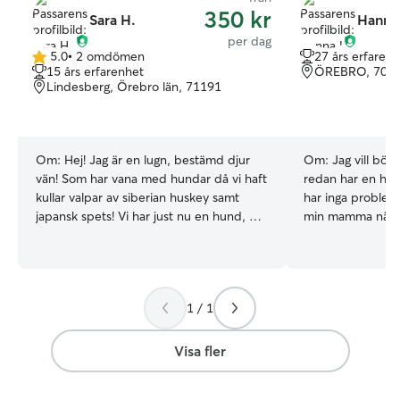
350 kr
Sara H.
Hanna 
per dag
5.0
•
2 omdömen
27 års erfaren
5.0
15 års erfarenhet
ÖREBRO, 703
av
Lindesberg, Örebro län, 71191
5
stjärnor
Om:
Hej! Jag är en lugn, bestämd djur
Om:
Jag vill bör
vän! Som har vana med hundar då vi haft
redan har en hu
kullar valpar av siberian huskey samt
har inga problem
japansk spets! Vi har just nu en hund, en
min mamma när j
schäfer, älskar att vara ute i naturen
Djur har alltid va
vilket är bra här på landet. Så kommer
liv. Jag har vuxi
hunden vara hos mig så kommer jag och
familjen och släk
hundarna nog vara ute i naturen mycket,
Lhasa Apso till s
1 / 1
Jag vill se till hundens bästa och behov.
Rottweiler, Masti
Just nu jobbar jag mkt hemifrån så att
jag själv en labr
anpassa min vardag till att kunna passa
haft en schäfer, v
Visa fler
en till hund är inte några svårigheter, så
erfarenhet av hu
länge man planerar in så det passar både
energinivå och p