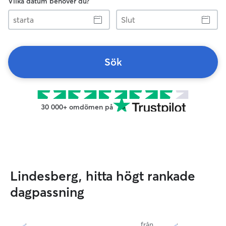
Vilka datum behöver du?
starta
Slut
Sök
30 000+ omdömen på
Lindesberg, hitta högt rankade
dagpassning
från