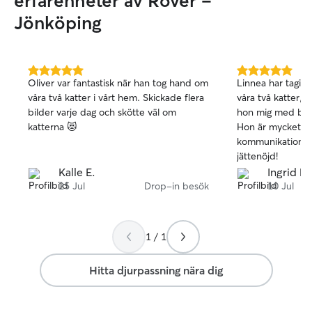
erfarenheter av Rover –
Jönköping
5.0
5.0
Oliver var fantastisk när han tog hand om
Linnea har tagit
av
av
våra två katter i vårt hem. Skickade flera
våra två katter, 
5
5
bilder varje dag och skötte väl om
hon mig med blo
stjärnor
stjärnor
katterna 😻
Hon är mycket snä
kommunikationen 
jättenöjd!
Kalle E.
Ingrid D.
25 Jul
Drop-in besök
10 Jul
1 / 1
Hitta djurpassning nära dig