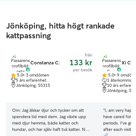
Jönköping, hitta högt rankade
kattpassning
från
133 kr
Constanza C.
Xi C.
per besök
5.0
•
3 omdömen
5.0
•
9 omdöm
5.0
5.0
5 års erfarenhet
1 återkommand
av
av
Jönköping, 55315
10 års erfaren
5
5
Jönköping, 55
stjärnor
stjärnor
Om:
Jag älskar djur och tycker om att
“
I, am very happ
spendera tid med dem. Jag växte upp
have cared for my
med djur hemma, både katter och
periods. I’ve go
hundar, och har själv haft två katter. Nu
after each visits,
när jag studerar på distans skulle jag
was just fine. I, 