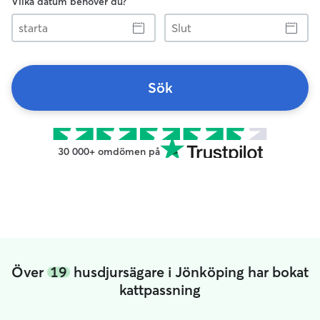
Vilka datum behöver du?
starta
Slut
Sök
30 000+ omdömen på
Över
19
husdjursägare i Jönköping har bokat
kattpassning