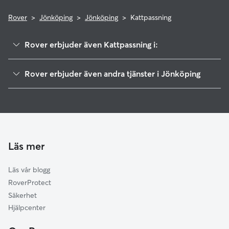
Rover
>
Jönköping
>
Jönköping
>
Kattpassning
Rover erbjuder även Kattpassning i:
Habo
Rover erbjuder även andra tjänster i Jönköping
Mullsjö
Hundvakt i Jönköping
Nässjö
Hunddagis i Jönköping
Värnamo
Skövde
Borås
Läs mer
Skara
Läs vår blogg
Vara
RoverProtect
Götene
Säkerhet
Bollebygd
Hjälpcenter
Motala