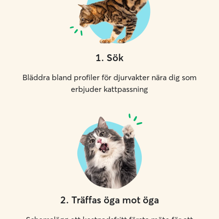
1
.
Sök
Bläddra bland profiler för djurvakter nära dig som
erbjuder kattpassning
2
.
Träffas öga mot öga