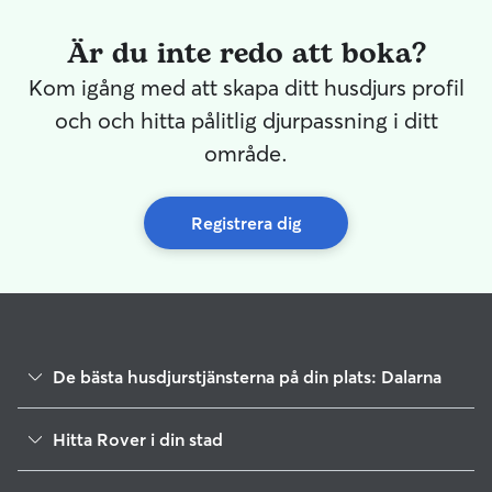
Är du inte redo att boka?
Kom igång med att skapa ditt husdjurs profil
och och hitta pålitlig djurpassning i ditt
område.
Registrera dig
De bästa husdjurstjänsterna på din plats: Dalarna
Hundvakt i Hedemora
Hitta Rover i din stad
Hundvakt i Säter
Borlänge
Hunddagis i Hedemora