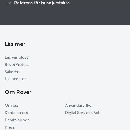
Säter
Referens för husdjursfakta
Hedemora
Hunddagis i Säter
Smedjebacken
1
Globala data från Rover (november 2025)
Ludvika
Hundvakt i Smedjebacken
Hundvakt i Ludvika
Hunddagis i Smedjebacken
Hunddagis i Ludvika
Läs mer
Kattvakt i Borlänge
Läs vår blogg
Kattvakt i Ludvika
RoverProtect
Kattvakt i Smedjebacken
Säkerhet
Hjälpcenter
Om Rover
Om oss
Användarvillkor
Kontakta oss
Digital Services Act
Hämta appen
Press