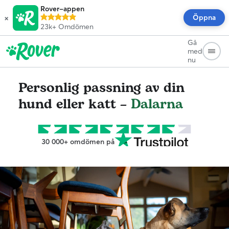
Rover-appen
×
Öppna
23k+
Omdömen
Gå
med
nu
Personlig passning av din
hund eller katt –
Dalarna
30 000+ omdömen på