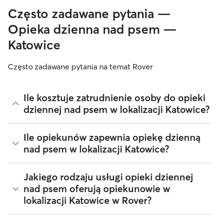
Często zadawane pytania —
Opieka dzienna nad psem —
Katowice
Często zadawane pytania na temat Rover
Ile kosztuje zatrudnienie osoby do opieki
dziennej nad psem w lokalizacji Katowice?
Opiekunowie w Rover mogą swobodnie ustalać swoje
Ile opiekunów zapewnia opiekę dzienną
stawki. Średni koszt usługi opieki dziennej nad psem
nad psem w lokalizacji Katowice?
(Katowice) w serwisie Rover, na dzień Sierpień 2026 wynosił
około 60 za noc, po uwzględnieniu opłat za usługi Rover.
Stawka za opiekę może ulec zmianie, jeśli dostosujesz swoją
Na dzień Sierpień 2026 w mieście Katowice, 13 osób
Jakiego rodzaju usługi opieki dziennej
rezerwację do potrzeb swoich i swojego psa.
zapewnia opiekę dzienną nad psem. Możesz filtrować,
nad psem oferują opiekunowie w
sortować, zmieniać odległość, czytać recenzje i porównywać
lokalizacji Katowice w Rover?
ceny, aby znaleźć idealnego opiekuna w swojej okolicy.
Pamiętaj, że osoby zapewniające opiekę dzienną nad psem
dołączające do Rover muszą przejść weryfikację tożsamości,