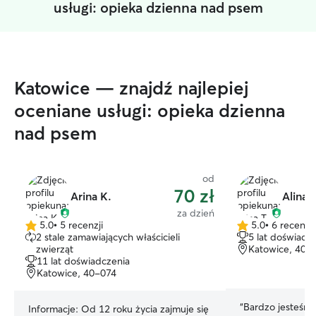
usługi: opieka dzienna nad psem
Katowice — znajdź najlepiej
oceniane usługi: opieka dzienna
nad psem
od
70 zł
Arina K.
Alina T
za dzień
5.0
•
5 recenzji
5.0
•
6 recenzji
5.0
5.0
2 stale zamawiających właścicieli
5 lat doświadc
na
na
zwierząt
Katowice, 40-
5 gwiazdek
5 gwiazdek
11 lat doświadczenia
Katowice, 40-074
“
Bardzo jesteśmy 
Informacje:
Od 12 roku życia zajmuje się