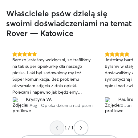
Mieszkam z dorosłym, towarzyskim,
wykastrowanym corgi, który pracuje ze
Właściciele psów dzielą się
mną jak wspierający pies. W żaden
sposób nie jest agresywnym. Razem z
swoimi doświadczeniami na temat
corgi mieszka kotka, również
Rover — Katowice
wysterylizowana, spokojna i cicha. Jest
towarzyszem do wszystkich.
5.0
5.0
Bardzo jesteśmy wdzięczni, ze trafiliśmy
Jesteśmy bardzo 
na
na
na tak super opiekunkę dla naszego
Byliśmy w stałym
5 gwiazdek
5 gwiazdek
pieska. Laki był zadowolony my też.
dostawaliśmy zdj
Super komunikacja. Bez problemu
sympatyczną i k
otrzymałam zdjęcia z dnia opieki.
opieki nad zwier
Polecam i napewno jak będziemy
potrzebować pomocy, skorzystamy
Krystyna W.
Paulina P
znów z Aliny opieki.
8 Aug
Opieka dzienna nad psem
20 Jun
Op
1 / 1