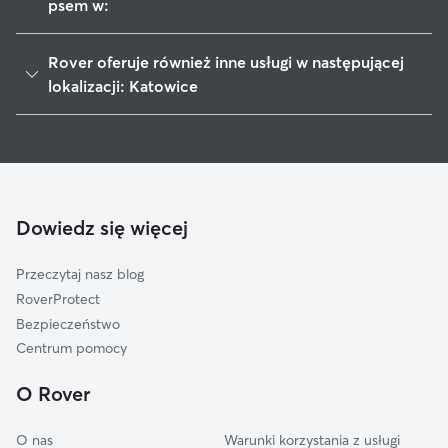
psem w:
Chorzów
Rover oferuje również inne usługi w następującej
Siemianowice Śląskie
lokalizacji: Katowice
Mysłowice
Spacery z psem w Katowice
Świętochłowice
Opieka nad zwierzętami Katowice
Czeladź
Noclegi dla psów w Katowice
Ruda Śląska Ruda
Opieka nad kotami w Katowice
Dowiedz się więcej
Sosnowiec
Nocowanie w domu w Katowice
Mikołów
Przeczytaj nasz blog
Będzin
RoverProtect
Ruda Śląska
Bezpieczeństwo
Wojkowice
Centrum pomocy
Tychy
O Rover
O nas
Warunki korzystania z usługi