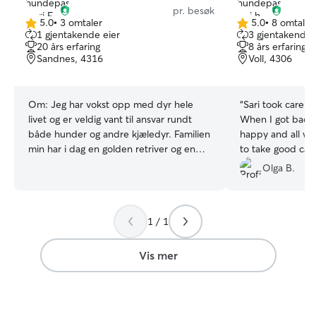
pr. besøk
5.0
•
3 omtaler
5.0
•
8 omtaler
5.0
5.0
1 gjentakende eier
3 gjentakende 
av
av
20 års erfaring
8 års erfaring
5
5
Sandnes, 4316
Voll, 4306
stjerner
stjerner
Om:
Jeg har vokst opp med dyr hele
“
Sari took care o
livet og er veldig vant til ansvar rundt
When I got back
både hunder og andre kjæledyr. Familien
happy and all wa
min har i dag en golden retriver og en
to take good car
katt, og vi har hatt flere dyr tidligere. Jeg
play outside even it 
Olga B.
har også erfaring med andre dyr fra
back home. I ca
hamster til hest. Jeg er veldig glad i å gå
Sari.
”
tur både i nærområdet og andre steder
1 / 1
hvor jeg gjerne kjører for å finne fine
turmuligheter sammen med hunden, og
gjør det ofte sammen med
Vis mer
familiehunden vår. Jeg er trygg rundt
dyr, omsorgsfull og opptatt av at de skal
føle seg trygge og få masse
oppmerksomhet og aktivitet. Jeg jobber