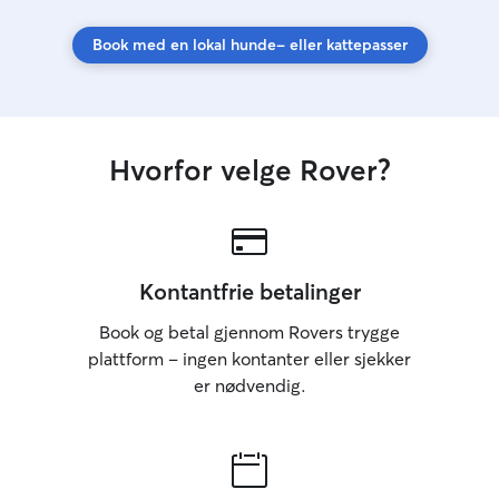
dyr og bruker tid på å bygge tillit. Jeg er
pålitelig med avtaler og holder eier
Book med en lokal hunde- eller kattepasser
oppdatert med bilder og meldninger
hvis ønskelig. Dersom noe uventet skulle
skje, håndterer jeg det rolig og tar alltid
kontakt med eier med en gang. Jeg
respekterer både eierens instrukser og
Hvorfor velge Rover?
dyrets individuelle behov, og tilpasser
meg ulike personligheter og situasjoner.
Kontantfrie betalinger
Book og betal gjennom Rovers trygge
plattform – ingen kontanter eller sjekker
er nødvendig.