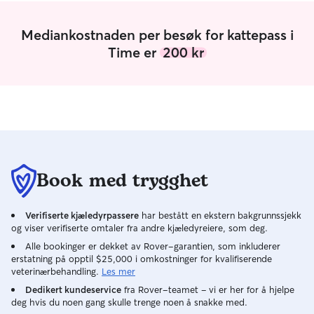
deltid med bare en fast vakt hver tirsdag
16.00-22.00, samt en helg i månden.
Mediankostnaden per besøk for kattepass i
Utenom dette har jeg god fleksibilitet og
Time er
200 kr
mye ledig tid til dyrepass og turgåing.
Jeg tar av og til ekstra vakter, men ellers
er jeg tilgjengelig både i ukedager og i
helger, også for døgnpass. Jeg legger
stor vekt på trygghet, tillit og en stabil
hverdag for dyrene jeg passer. Siden jeg
kun tilbyr pass hos eier, sørger jeg for at
dyret får være i sitt eget kjente og trygge
miljø og følge sine vanlige rutiner. Jeg
Book med trygghet
tilpasser meg alltid eierens ønsker og gjør
det som er best for at dyret skal føle seg
Verifiserte kjæledyrpassere
har bestått en ekstern bakgrunnssjekk
komfortabel og ivaretatt. Jeg sørger for
og viser verifiserte omtaler fra andre kjæledyreiere, som deg.
faste rutiner med mat, turer og hvile, og
gir både aktivitet, lek og ro etter behov.
Alle bookinger er dekket av Rover-garantien, som inkluderer
erstatning på opptil $25,000 i omkostninger for kvalifiserende
Jeg er opptatt av at hunden/katten får
veterinærbehandling.
Les mer
utløp for energi og får være «et dyr»
Dedikert kundeservice
gjennom turer og lek tilpasset dens nivå.
fra Rover-teamet – vi er her for å hjelpe
deg hvis du noen gang skulle trenge noen å snakke med.
Jeg er rolig og tålmodig i møte med nye