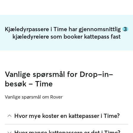
Kjæledyrpassere i Time har gjennomsnittlig
3
kjæledyreiere som booker kattepass fast
Vanlige spørsmål for Drop-in-
besøk – Time
Vanlige spørsmål om Rover
Hvor mye koster en kattepasser i Time?
Kattepassere på Rover kan bestemme sine egne priser. Per
Hvor mange kattepassere er det i Time?