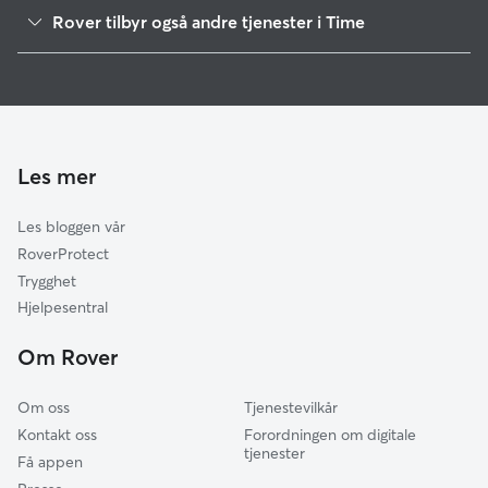
Klepp
Rover tilbyr også andre tjenester i Time
Gjesdal
Hundepass i Time
Sandnes
Hundelufting i Time
Hå
Hundebarnehage i Time
Sola
Stavanger
Les mer
Randaberg
Les bloggen vår
Eigersund
RoverProtect
Strand
Trygghet
Kvitsøy
Hjelpesentral
Bokn
Om Rover
Karmøy
Om oss
Tjenestevilkår
Kontakt oss
Forordningen om digitale
tjenester
Få appen