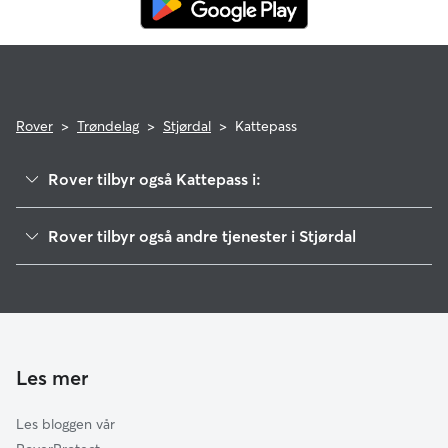
Rover
>
Trøndelag
>
Stjørdal
>
Kattepass
Rover tilbyr også Kattepass i:
Malvik
Rover tilbyr også andre tjenester i Stjørdal
Frosta
Hundepass i Stjørdal
Trondheim
Hundelufting i Stjørdal
Levanger
Hundebarnehage i Stjørdal
Melhus
Skaun
Les mer
Steinkjer
Les bloggen vår
Namsos