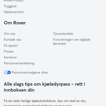
RoverProtect
Trygghet
Hjelpesentral
Om Rover
Om oss
Tjenestevilkår
Kontakt oss
Forordningen om digitale
tjenester
Få appen
Presse
Karrierer
Personvernerklæring
Personvernvalgene dine
Alle slags tips om kjæledyrpass – rett i
innboksen din
Få de siste herlige kjæledyrbildene, tips om stell av dyr,
treningsråd, produktanbefalinger og mye mer.