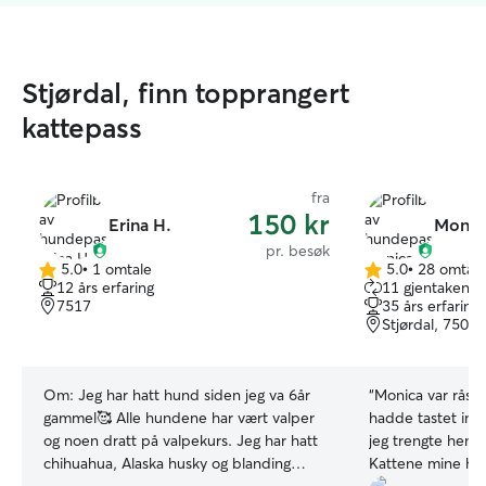
Stjørdal, finn topprangert
kattepass
fra
150 kr
Erina H.
Monic
pr. besøk
5.0
•
1 omtale
5.0
•
28 omtale
5.0
5.0
12 års erfaring
11 gjentakende
av
av
7517
35 års erfaring
5
5
Stjørdal, 7506
stjerner
stjerner
Om:
Jeg har hatt hund siden jeg va 6år
“
Monica var råspo
gammel🥰 Alle hundene har vært valper
hadde tastet inn
og noen dratt på valpekurs. Jeg har hatt
jeg trengte henn
chihuahua, Alaska husky og blanding
Kattene mine har 