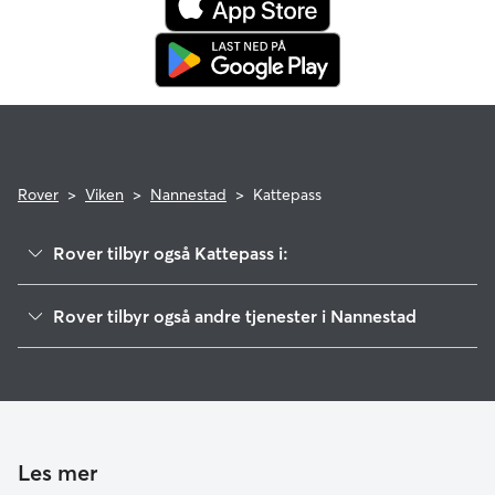
Rover
>
Viken
>
Nannestad
>
Kattepass
Rover tilbyr også Kattepass i:
Nes
Rover tilbyr også andre tjenester i Nannestad
Ullensaker
Hundepass i Nannestad
Gjerdrum
Hundelufting i Nannestad
Eidsvoll
Hundebarnehage i Nannestad
Nittedal
Lunner
Les mer