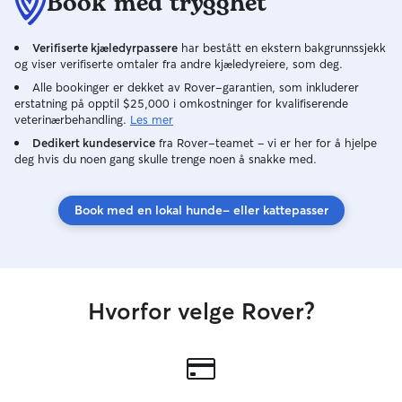
Book med trygghet
på jobb. Jeg har bil, så kan komme meg
rundt omkring, ta
Verifiserte kjæledyrpassere
har bestått en ekstern bakgrunnssjekk
hvis det trengs ☺️ Alle vinduer & dør
og viser verifiserte omtaler fra andre kjæledyreiere, som deg.
er altis låst, je
1 meter høyde. 
Alle bookinger er dekket av Rover-garantien, som inkluderer
erstatning på opptil $25,000 i omkostninger for kvalifiserende
om ikke du ønske
veterinærbehandling.
Les mer
ute☺️
Dedikert kundeservice
fra Rover-teamet – vi er her for å hjelpe
deg hvis du noen gang skulle trenge noen å snakke med.
Book med en lokal hunde- eller kattepasser
Hvorfor velge Rover?