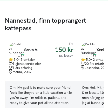
Nannestad, finn topprangert
kattepass
fra
150 kr
Sarka V.
Xenia 
pr. besøk
5.0
•
5 omtaler
5.0
•
2 omtaler
5.0
5.0
1 gjentakende eier
20 års erfaring
av
av
1 års erfaring
Jessheim, 205
5
5
Maura, 2032
stjerner
stjerner
Om:
My goal is to make sure your friend
Om:
Hei. Mit navn er Xenia, jeg er 31 år
feels like they’re on a little vacation while
& er bosatt i Jess
you’re away. I’m reliable, patient, and
men når jeg er h
ready to give your pet all the attention
jeg at kunne gå 
they deserve. I have experience with
en katt. Jeg har s