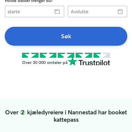
Hvilke datoer trenger du?
starte
Avslutte
Søk
Over 30 000 omtaler på
Over
2
kjæledyreiere i Nannestad har booket
kattepass