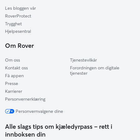
Hurdal
Les bloggen vår
Lillestrøm
RoverProtect
Lørenskog
Trygghet
Rælingen
Hjelpesentral
Gran
Om Rover
Jevnaker
Om oss
Tjenestevilkår
Kontakt oss
Forordningen om digitale
tjenester
Få appen
Presse
Karrierer
Personvernerklæring
Personvernvalgene dine
Alle slags tips om kjæledyrpass – rett i
innboksen din