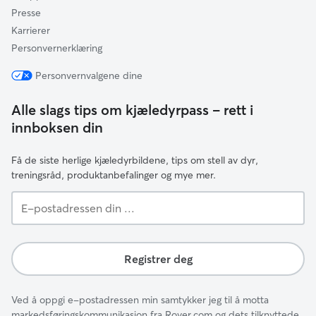
Presse
Karrierer
Personvernerklæring
Personvernvalgene dine
Alle slags tips om kjæledyrpass – rett i
innboksen din
Få de siste herlige kjæledyrbildene, tips om stell av dyr,
treningsråd, produktanbefalinger og mye mer.
E-
postadressen
din
...
Registrer deg
Ved å oppgi e-postadressen min samtykker jeg til å motta
markedsføringskommunikasjon fra Rover.com og dets tilknyttede