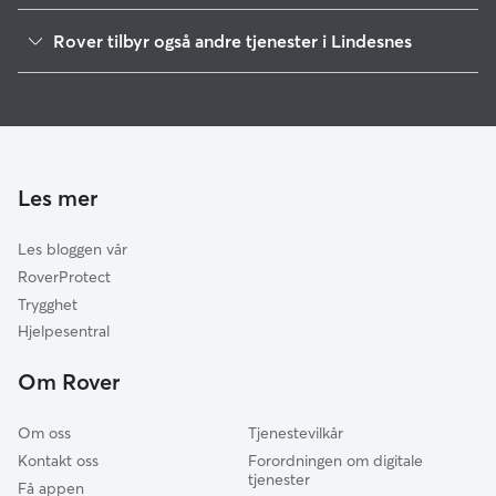
Lyngdal
Rover tilbyr også andre tjenester i Lindesnes
Kristiansand
Hundepass i Lindesnes
Vennesla
Hundelufting i Lindesnes
Grimstad
Hundebarnehage i Lindesnes
Froland
Arendal
Les mer
Eigersund
Les bloggen vår
Tvedestrand
RoverProtect
Gjesdal
Trygghet
Hå
Hjelpesentral
Time
Om Rover
Klepp
Om oss
Tjenestevilkår
Kontakt oss
Forordningen om digitale
tjenester
Få appen