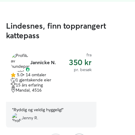
Lindesnes, finn topprangert
kattepass
fra
350 kr
Jannicke N.
pr. besøk
5.0
•
14 omtaler
5.0
1 gjentakende eier
av
15 års erfaring
5
Mandal, 4516
stjerner
“
Ryddig og veldig hyggelig!
”
Jenny R.