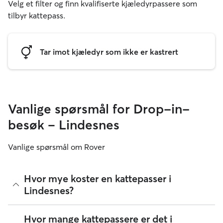
Velg et filter og finn kvalifiserte kjæledyrpassere som
tilbyr kattepass.
Tar imot kjæledyr som ikke er kastrert
Vanlige spørsmål for Drop-in-
besøk – Lindesnes
Vanlige spørsmål om Rover
Hvor mye koster en kattepasser i
Lindesnes?
Kattepassere på Rover kan bestemme sine egne priser. Per
Hvor mange kattepassere er det i