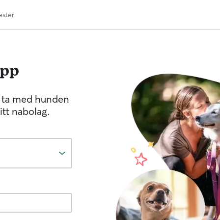
ester
epp
n ta med hunden
itt nabolag.