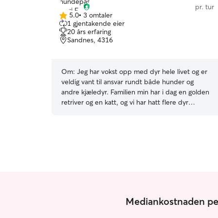
pr. tur
5.0
•
3 omtaler
5.0
1 gjentakende eier
av
20 års erfaring
5
Sandnes, 4316
stjerner
Om:
Jeg har vokst opp med dyr hele livet og er
veldig vant til ansvar rundt både hunder og
andre kjæledyr. Familien min har i dag en golden
retriver og en katt, og vi har hatt flere dyr
tidligere. Jeg har også erfaring med andre dyr fra
hamster til hest. Jeg er veldig glad i å gå tur både
i nærområdet og andre steder hvor jeg gjerne
kjører for å finne fine turmuligheter sammen
med hunden, og gjør det ofte sammen med
familiehunden vår. Jeg er trygg rundt dyr,
omsorgsfull og opptatt av at de skal føle seg
trygge og få masse oppmerksomhet og aktivitet.
Jeg jobber deltid med bare en fast vakt hver
Mediankostnaden per 
tirsdag 16.00-22.00, samt en helg i månden.
Utenom dette har jeg god fleksibilitet og mye