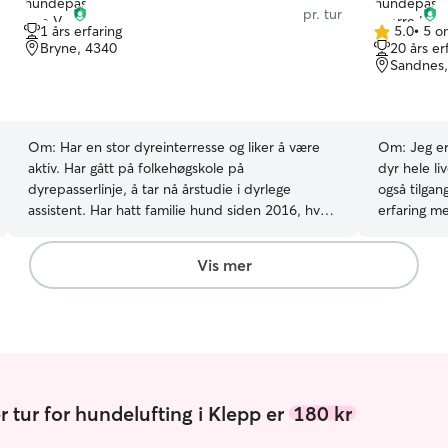
pr. tur
1 års erfaring
5.0
•
5 o
5.0
Bryne, 4340
20 års er
av
Sandnes,
5
stjerner
Om:
Har en stor dyreinterresse og liker å være
Om:
Jeg er
aktiv. Har gått på folkehøgskole på
dyr hele l
dyrepasserlinje, å tar nå årstudie i dyrlege
også tilgan
assistent. Har hatt familie hund siden 2016, hvor
erfaring me
jeg tok mye ansvar rundt den, men har nå flyttet
og venner 
ut å har 2 katter i egent eie. Ettersom jeg ikke
sammen med.
Vis mer
har hund lengre i egent hus, passer det meg fint
fjell, og s
å få litt nye turpartnere. Jeg er veldig fleksibel,
fysisk akti
så bare å sende melding så får jeg til det meste.
passer hund
Jeg kan tilby korte, rolige turer eller litt lengre
å la besø
turer med evnt tempo. Kan tilpasse meg til
familiehund
hunden, slik at vi begge kan få glede av turen.
en positiv opplevelse. 
en morgentu
tur for hundelufting i Klepp er
180 kr
er jeg fra 
med hunden på en