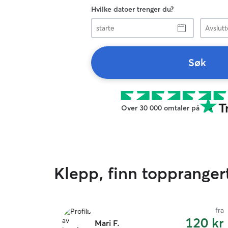
Hvilke datoer trenger du?
starte
Avslutte
Søk
Over 30 000 omtaler på
Klepp, finn toppranger
fra
120 kr
Mari F.