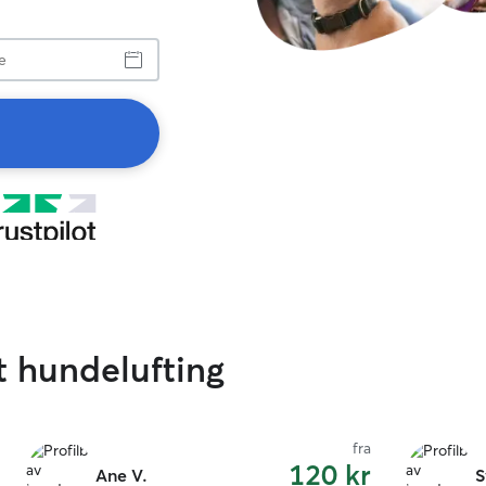
t hundelufting
fra
120 kr
Ane V.
S