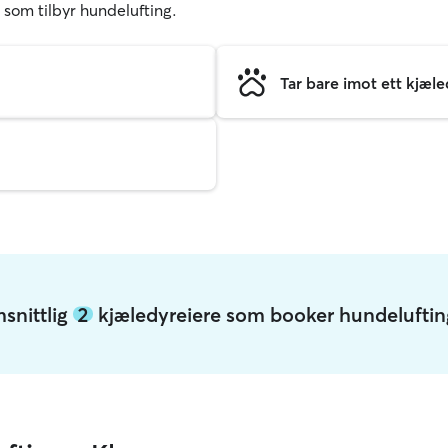
e som tilbyr hundelufting.
Tar bare imot ett kjæl
snittlig
2
kjæledyreiere som booker hundelufting