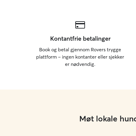
instrukser og dyrets individuelle behov, og
tilpasser meg ulike personligheter og situasjoner.
Kontantfrie betalinger
Book og betal gjennom Rovers trygge
plattform – ingen kontanter eller sjekker
er nødvendig.
Møt lokale hun