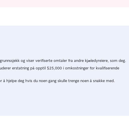
opptatt av
sosialiserin
en annen hund Jeg har en inngj
hunden kan
er ute på 
med seng
runnssjekk og viser verifiserte omtaler fra andre kjæledyreiere, som deg.
uderer erstatning på opptil $25,000 i omkostninger for kvalifiserende
or å hjelpe deg hvis du noen gang skulle trenge noen å snakke med.