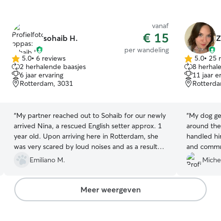
vanaf
€ 15
sohaib H.
Z
per wandeling
5.0
•
6 reviews
5.0
•
25 
5.0
5.0
2 herhalende baasjes
8 herhal
van
van
6 jaar ervaring
11 jaar e
5
5
Rotterdam, 3031
Rotterda
sterren
sterren
“
My partner reached out to Sohaib for our newly
“
My dog get
arrived Nina, a rescued English setter approx. 1
around the
year old. Upon arriving here in Rotterdam, she
handled him
was very scared by loud noises and as a result
and commu
could not take a walk without freezing multiple
I wouldn’t 
Emiliano M.
Miche
times. Sohaib was able to gain her trust and, also
again!
”
letting her learn from other dogs, gradually make
her less scared. Seeing her enjoy playing with
Meer weergeven
other dogs for the first time since her arrival in
Rotterdam, thanks to the help of Sohaib, has
been a truly amazing gift.
”