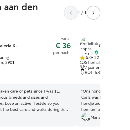
 aan den
1 / 1
vanaf
€ 36
aleria K.
Carla H.
per nacht
varing
5.0
•
22 reviews
5.0
m, 2901
5 herhalende baasjes
van
7 jaar ervaring
5
ROTTERDAM, 3054
sterren
 taken care of pets since I was 11.
“
Ons hondje is een week b
rious breeds and sizes and
Carla was heel lief met h
es. Love an active lifestyle so your
hondje zich helemaal op z’n gemak.
et the best care and walks during the
hem om te wandelen en st
 as a stable feeding schedule and lots
update met foto’s. Duideli
Mariska v.
 have a flexible schedule
goed de band tussen beide was. Carla 
ork around the best needs for your
sterren waard.
”