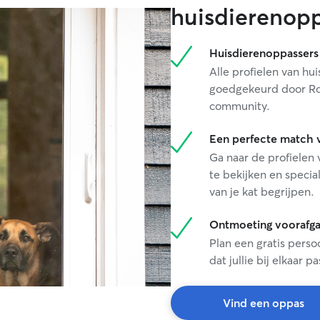
from paying att
huisdierenopp
for appoin
paths with 
was so wort
Huisdierenoppassers 
human psyc
Alle profielen van h
started lea
goedgekeurd door Ro
can read th
community.
always pay 
boundaries
them, beca
Een perfecte match v
just as mu
Ga naar de profielen
occassions 
te bekijken en specia
anxious an
van je kat begrijpen.
they warme
I even bef
Ontmoeting voorafg
stray Tomc
times but 
Plan een gratis perso
blinking an
dat jullie bij elkaar 
hands. I co
boy for stru
adorable b
Vind een oppas
malinois ev