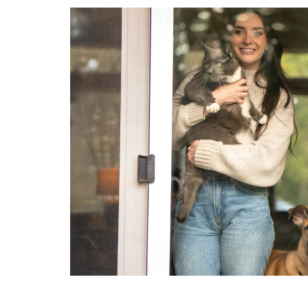
zelf zijn. Ik speel met ze, kam ze en knuffel ze.
Bij voorkeur neem ik honden overal mee
naartoe, ook met het openbaar vervoer. Hij/zijj
krijgt alle aandacht, inclusief lange wandelingen,
zonder dat ik voortdurend met een mobiele
telefoon bezig ben. IEDERE DAG! Omheinde
tuin en ik woon aan een singel. +++++++ I'm
reliable, show responsible and solid behavior,
and respect the privacy and wishes of owners.
I'm healthy (vegetarian lifestyle, don't smoke,
don't drink alcohol, don't use drugs). I care for
animals as if they were my own. I play with
them, brush them, and cuddle them. Preferably
I take dogs everywhere I go, also with public
transport. He/she receives all the attention,
including long walks, without me spending every
minute on my phone. EVERY DAY! Fenched
garden. At a canal.