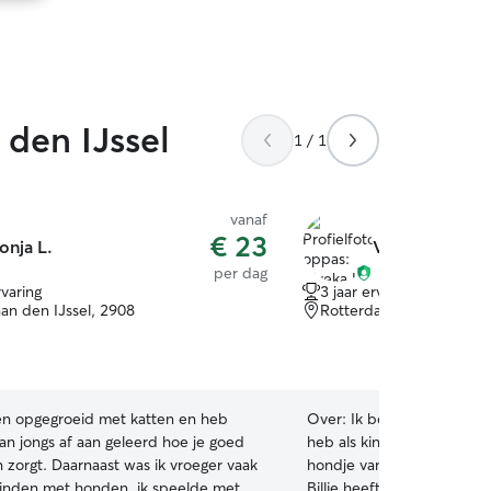
 else, including his favorite person
nd will normally just get up
. All in all, i will always put the
eds first, I take this so seriously (i am
ve, i couldn’t keep this short).
 den IJssel
1 / 1
vanaf
€ 23
onja L.
Viveka H.
per dag
rvaring
3 jaar ervaring
aan den IJssel, 2908
Rotterdam, 3062
en opgegroeid met katten en heb
Over:
Ik ben mijn hele leve
an jongs af aan geleerd hoe je goed
heb als kind cavias gehad
 zorgt. Daarnaast was ik vroeger vaak
hondje vanaf puppy opgev
vinden met honden, ik speelde met ze
Billie heeft mij veel ervar