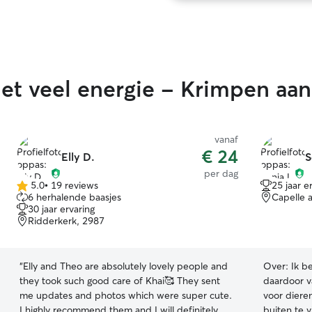
when anyone
does that a
immediately)
furbaby’s ne
very talkati
t veel energie - Krimpen aan
vanaf
€ 24
Elly D.
S
per dag
5.0
•
19 reviews
25 jaar e
5.0
6 herhalende baasjes
Capelle 
van
30 jaar ervaring
5
Ridderkerk, 2987
sterren
“
Elly and Theo are absolutely lovely people and
Over:
Ik b
they took such good care of Khai🥰 They sent
daardoor v
me updates and photos which were super cute.
voor dieren
I highly recommend them and I will definitely
buiten te 