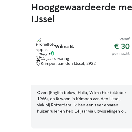
Hooggewaardeerde mee
IJssel
vanaf
€ 30
Wilma B.
per nacht
15 jaar ervaring
Krimpen aan den IJssel, 2922
Over:
(English below) Hallo, Wilma hier (oktober
1966), en ik woon in Krimpen aan den IJssel,
vlak bij Rotterdam. Ik ben een zeer ervaren
huizenruiler en heb 14 jaar via uitwisselingen op
huizen en huisdieren gepast in - en buiten
Europa. Ik weet dus hoe het is om dieren bij
iemand achter te laten en om voor andere dan