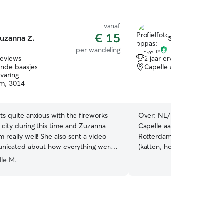
vanaf
€ 15
uzanna Z.
Steve B.
per wandeling
reviews
2 jaar ervaring
ende baasjes
Capelle aan den IJssel, 
rvaring
m, 3014
s quite anxious with the fireworks
Over:
NL/EN/DE/FR Ik ben
 city during this time and Zuzanna
Capelle aan den IJssel in
 really well! She also sent a video
Rotterdam. Ik heb altijd h
nicated about how everything went.
(katten, honden) vanaf jon
hesitate to ask her to care for him
een geweldige kat Loekie, d
lle M.
bij ons. Ik werk niet dus heb ik tijd om door de
weeks voor andere dieren 
zelf hoe moeilijk het is als
je moet je kleine prins/pri
wij weg gaan wordt Loeki
door de buurvrouw verwe