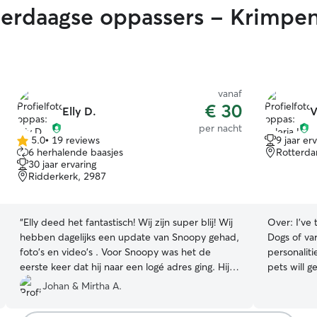
rdaagse oppassers - Krimpen
vanaf
€ 30
Elly D.
V
per nacht
5.0
•
19 reviews
9 jaar er
5.0
6 herhalende baasjes
Rotterda
van
30 jaar ervaring
5
Ridderkerk, 2987
sterren
“
Elly deed het fantastisch! Wij zijn super blij! Wij
Over:
I’ve
hebben dagelijks een update van Snoopy gehad,
Dogs of va
foto's en video's . Voor Snoopy was het de
personaliti
eerste keer dat hij naar een logé adres ging. Hij
pets will g
heeft extra aandacht nodig omdat hij medicijnen
day as well
Johan & Mirtha A.
slikt en af en toe een epileptische aanval krijgt.
of attention and care. I
Elly ging hier heel goed mee om. Ik zal zeker een
so I can w