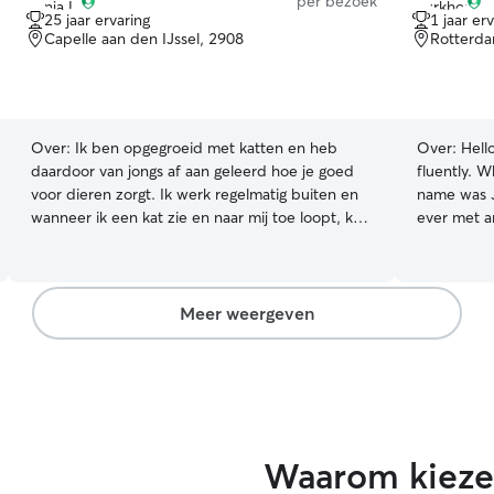
per bezoek
25 jaar ervaring
1 jaar er
Capelle aan den IJssel, 2908
Rotterda
Over:
Ik ben opgegroeid met katten en heb
Over:
Hell
daardoor van jongs af aan geleerd hoe je goed
fluently. W
voor dieren zorgt. Ik werk regelmatig buiten en
name was J
wanneer ik een kat zie en naar mij toe loopt, krijg
ever met an
ik meteen een glimlach.
extremely 
time with c
taught me a LOT
around cat
Meer weergeven
as they like
needs. I te
won’t get 
things, cau
most impor
going well
Waarom kieze
i am a law 