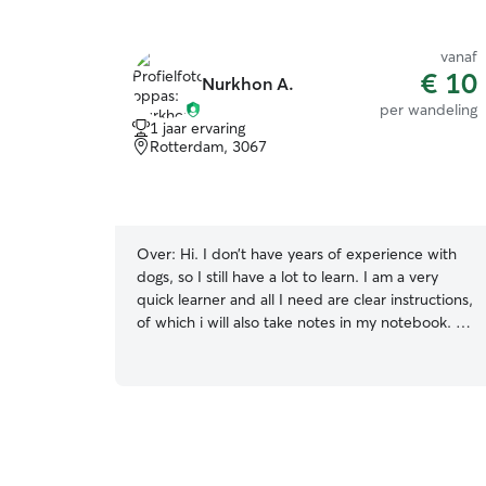
vanaf
€ 10
Nurkhon A.
per wandeling
1 jaar ervaring
Rotterdam, 3067
Over:
Hi. I don’t have years of experience with
dogs, so I still have a lot to learn. I am a very
quick learner and all I need are clear instructions,
of which i will also take notes in my notebook. I
study law and will probably sometimes do some
reading while petsitting when everything is going
well. I speak english and dutch fluently. I also
memorize rules very fast and I take the well-
being of the furbaby very seriously. There’s been
various occassions in which I met hypervigilant,
reactive, anxious and traumatized animals, but