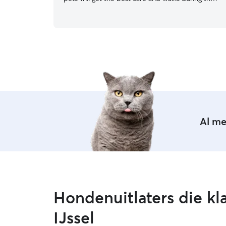
day as well as a stable feeding schedule and lots
of attention and care. I have a flexible schedule
so I can work around the best needs for your
pets so they get the best care and walks as well
as plenty of attention! I maintain a calm, clean
environment, follow feeding and medication
instructions precisely, monitor behavior for signs
of stress or illness, secure doors and hazards,
and provide consistent routines, enrichment,
and clear communication with owners to ensure
safety and trust.
Al m
Hondenuitlaters die kl
IJssel