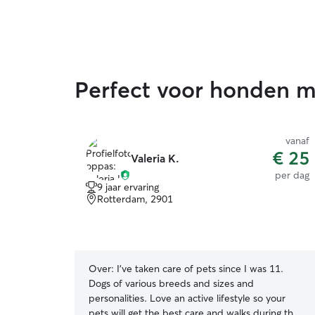
Perfect voor honden me
vanaf
€ 25
Valeria K.
per dag
9 jaar ervaring
Rotterdam, 2901
Over:
I’ve taken care of pets since I was 11.
Dogs of various breeds and sizes and
personalities. Love an active lifestyle so your
pets will get the best care and walks during the