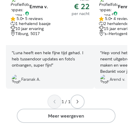
€ 22
Emma v.
Fenna 
per nacht
5.0
•
5 reviews
5.0
•
4 reviews
5.0
5.0
1 herhalend baasje
2 herhalende b
van
van
10 jaar ervaring
15 jaar ervaring
5
5
Tilburg, 5017
‘s-Hertogenbo
sterren
sterren
“
Luna heeft een hele fijne tijd gehad. I
“
Hep vond het ge
heb tussendoor updates en foto’s
neemt uitgebreid
ontvangen, super fijn!
”
maken en weet a
Bedankt voor je fl
volgende keer!
”
Faranak A.
Arend v.
1 / 1
Meer weergeven