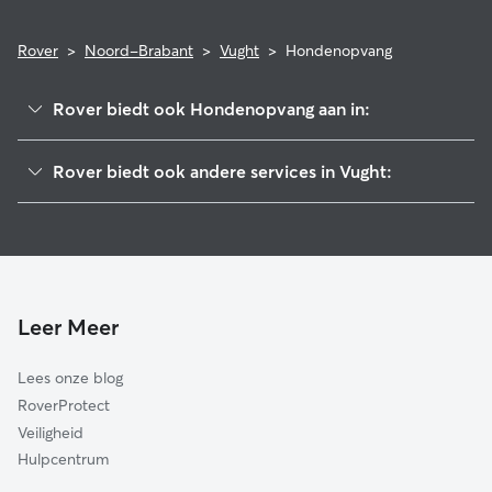
Rover
>
Noord-Brabant
>
Vught
>
Hondenopvang
Rover biedt ook Hondenopvang aan in:
Sint-Michielsgestel
Rover biedt ook andere services in Vught:
's-Hertogenbosch
Hondenuitlaatservice in Vught
Haaren
Kattenoppas in Vught
Boxtel
Hondenopvang in Vught
Heusden
Oisterwijk
Leer Meer
Maasdriel
Lees onze blog
Waalwijk
RoverProtect
Loon op Zand
Veiligheid
Meierijstad
Hulpcentrum
Bernheze