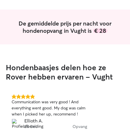
De gemiddelde prijs per nacht voor
hondenopvang in Vught is
€ 28
Hondenbaasjes delen hoe ze
Rover hebben ervaren - Vught
5.0
Communication was very good ! And
van
everything went good. My dog was calm
5
when I picked her up, recommend !
sterren
Ellioth A.
26 Dec
Opvang