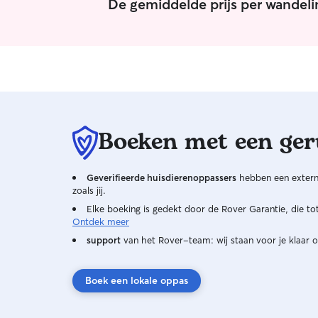
De gemiddelde prijs per wandeli
vertrouwde handen. Momenteel ben ik een
zzp’er met een online webshop in de thee en
losse kruiden. Daardoor ben ik heel flexibel en
heb ik genoeg tijd voor de beestjes :) Zelf heb ik
voor het oppassen geen grote tuin. Honden en
katten kunnen niet echt bij mij langskomen. Dat
houdt mij er niet van dat ik niet kan wandelen.
Het verzorgen "eten geven, wandelen, knuffelen
doe ik met alle plezier.
Boeken met een ger
Geverifieerde huisdierenoppassers
hebben een externe
zoals jij.
Elke boeking is gedekt door de Rover Garantie, die t
Ontdek meer
support
van het Rover-team: wij staan voor je klaar o
Boek een lokale oppas