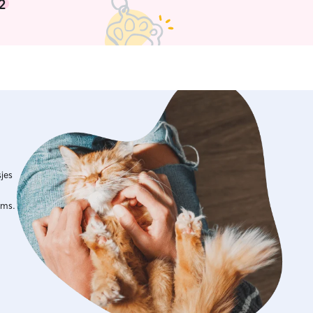
2
jes
ims.