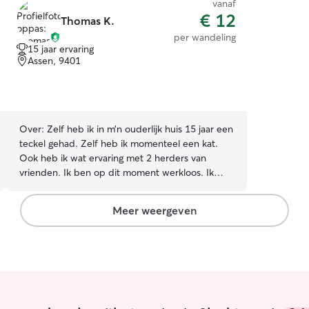
vanaf
€ 12
Thomas K.
per wandeling
15 jaar ervaring
Assen, 9401
Over:
Zelf heb ik in m’n ouderlijk huis 15 jaar een
teckel gehad. Zelf heb ik momenteel een kat.
Ook heb ik wat ervaring met 2 herders van
vrienden. Ik ben op dit moment werkloos. Ik
ben dus veel beschikbaar. Dit zal op de langere
termijn wel veranderen. Maar voor nu kan ik vaak
Meer weergeven
met honden lopen Zelf heb ik geen geschikt huis
voor een hond, ik woon namelijk op een
appartement. Maar in andere huizen is voor mij
wel een optie. Ik zorg goed voor uw dier, veel
aandacht en uiteraard de juiste verzorging
wanneer nodig.