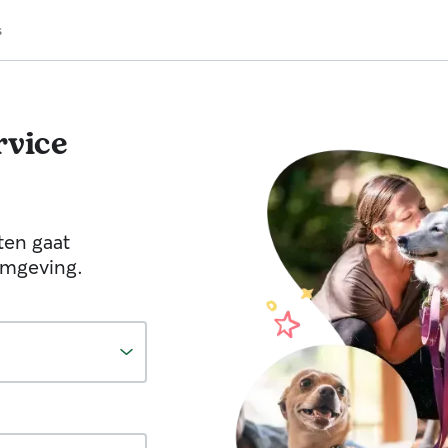
s
vice
ten gaat
omgeving.