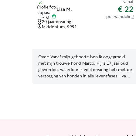
vanaf
€ 22
Lisa M.
per wandeling
20 jaar ervaring
Middelstum, 9991
Over:
Vanaf mijn geboorte ben ik opgegroeid
met mijn trouwe hond Marco. Hij is 17 jaar oud
geworden, waardoor ik veel ervaring heb met de
verzorging van honden in alle levensfases—van
pup tot senior. Helaas is Marco inmiddels drie
jaar geleden overleden. Omdat ik het wandelen
en knuffelen met dieren enorm miste, ben ik
drie jaar geleden begonnen als oppas. Sindsdien
heb ik regelmatig op verschillende honden en
katten gepast. Wat jouw huisdier ook nodig
heeft, ik sta voor hem of haar klaar. Of het nu
gaat om een lange wandeling, veel persoonlijke
aandacht of specifieke zorg: bij mij is je dier in