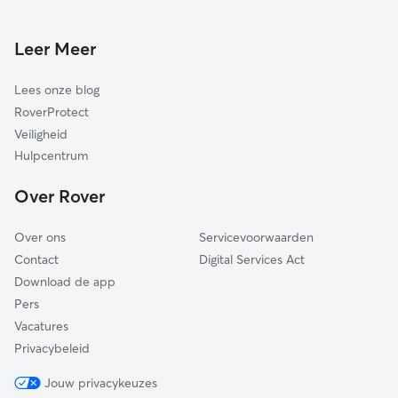
Hondenopvang in Roermond
Echt-Susteren
Peel en Maas
Leer Meer
Nederweert
Lees onze blog
Weert
RoverProtect
Venlo
Veiligheid
Sittard-Geleen
Hulpcentrum
Onderbanken
Over Rover
Brunssum
Over ons
Servicevoorwaarden
Contact
Digital Services Act
Download de app
Pers
Vacatures
Privacybeleid
Jouw privacykeuzes