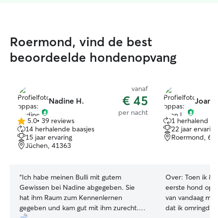
Roermond, vind de best
beoordeelde hondenopvang
vanaf
€ 45
Nadine H.
Joan L
per nacht
5.0
•
39 reviews
1 herhalend ba
5.0
14 herhalende baasjes
22 jaar ervaring
van
15 jaar ervaring
Roermond, 60
5
Jüchen, 41363
sterren
“
Ich habe meinen Bulli mit gutem
Over:
Toen ik 8 
Gewissen bei Nadine abgegeben. Sie
eerste hond op 
hat ihm Raum zum Kennenlernen
van vandaag mag 
gegeben und kam gut mit ihm zurecht.
dat ik omringd b