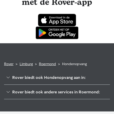
met de Rover-app
misgaan tijdens een boeking, dan hoef je je geen zorgen te
maken. Je hond is via het Rover Garantie-programma
verzekerd voor in aanmerking komende dierenartskosten.
Rover
>
Limburg
>
Roermond
>
Hondenopvang
Rover biedt ook Hondenopvang aan in:
Roerdalen
Rover biedt ook andere services in Roermond:
Maasgouw
Hondenuitlaatservice in Roermond
Leudal
Kattenoppas in Roermond
Beesel