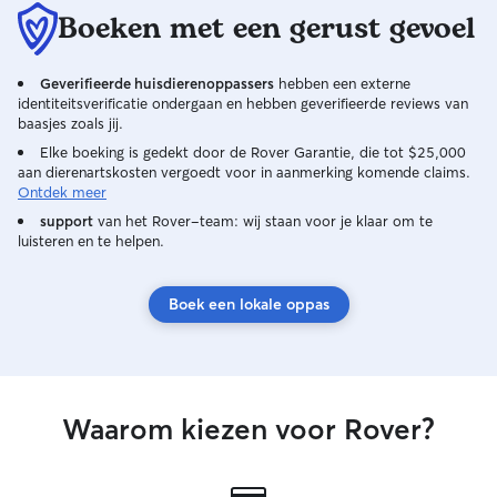
hondenweide te 
Boeken met een gerust gevoel
even lekker los kan spele
thuis? Dan zal ik 
Geverifieerde huisdierenoppassers
hebben een externe
alles weer netjes
identiteitsverificatie ondergaan en hebben geverifieerde reviews van
afspraken. Ik ne
baasjes zoals jij.
dier te zorgen e
Elke boeking is gedekt door de Rover Garantie, die tot $25,000
geven die hij ver
aan dierenartskosten vergoedt voor in aanmerking komende claims.
Ontdek meer
support
van het Rover-team: wij staan voor je klaar om te
luisteren en te helpen.
Boek een lokale oppas
Waarom kiezen voor Rover?