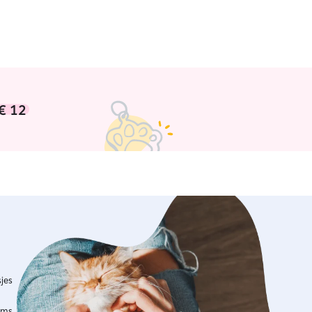
€ 12
jes
ims.