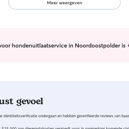
Meer weergeven
voor hondenuitlaatservice in Noordoostpolder is
ust gevoel
 identiteitsverificatie ondergaan en hebben geverifieerde reviews van baas
ot $25,000 aan dierenartskosten vergoedt voor in aanmerking komende cla