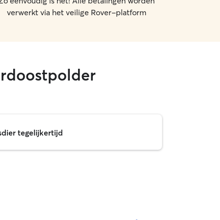
Zo eenvoudig is het! Alle betalingen worden
verwerkt via het veilige Rover-platform
ordoostpolder
ier tegelijkertijd