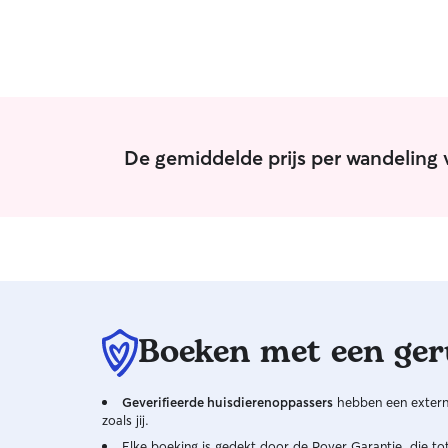
De gemiddelde prijs per wandeling 
Boeken met een ger
Geverifieerde huisdierenoppassers
hebben een externe
zoals jij.
Elke boeking is gedekt door de Rover Garantie, die t