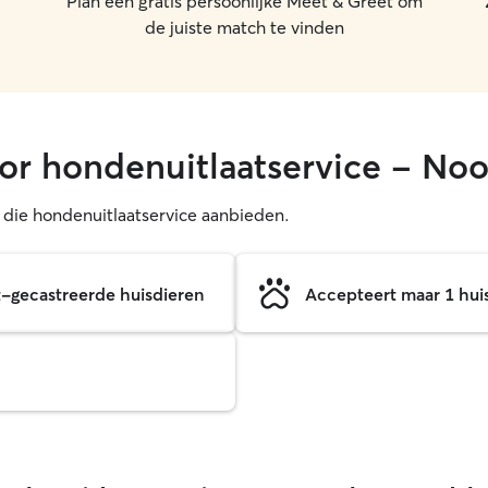
Plan een gratis persoonlijke Meet & Greet om
de juiste match te vinden
or hondenuitlaatservice - No
s die hondenuitlaatservice aanbieden.
et-gecastreerde huisdieren
Accepteert maar 1 huisd