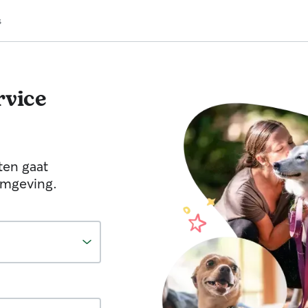
s
vice
ten gaat
omgeving.