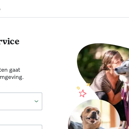
s
vice
ten gaat
omgeving.