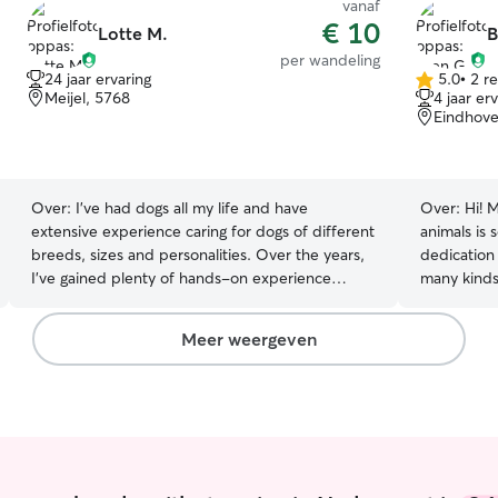
vanaf
€ 10
Lotte M.
B
per wandeling
24 jaar ervaring
5.0
•
2 r
5.0
Meijel, 5768
4 jaar er
van
Eindhove
5
sterren
Over:
I’ve had dogs all my life and have
Over:
Hi! 
extensive experience caring for dogs of different
animals is 
breeds, sizes and personalities. Over the years,
dedication 
I’ve gained plenty of hands-on experience
many kinds
through dog sitting, walking and looking after
also small 
multiple dogs. I genuinely love spending time
reptiles. I
Meer weergeven
with animals and always focus on their safety,
own person
wellbeing and happiness. Friends and family
always mak
trust me with their dogs because I’m calm,
and loved 
attentive and responsible. I’m reliable, flexible
family memb
and happy to help with pet/house sitting and
pet as if 
dog walking. I look forward to meeting you and
attention, 
your furry family member! Because I work part-
Whether you