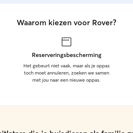
attention 
is a huge p
and playti
feel safe, 
Waarom kiezen voor Rover?
me 🐾
Reserveringsbescherming
Het gebeurt niet vaak, maar als je oppas
toch moet annuleren, zoeken we samen
met jou naar een nieuwe oppas.