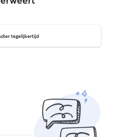
derweert
ier tegelijkertijd