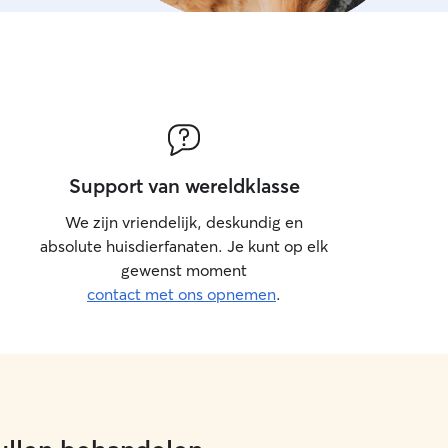
and care. Right next to my home there
ark, perfect for long walks, exercise,
me outdoors. I always make sure pets
relaxed, and loved while staying with
Support van wereldklasse
We zijn vriendelijk, deskundig en
absolute huisdierfanaten. Je kunt op elk
gewenst moment
contact met ons opnemen
.