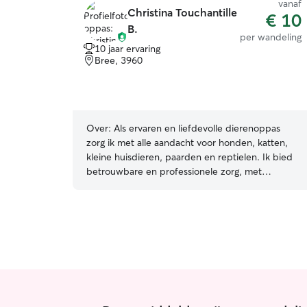
vanaf
Christina Touchantille
€ 10
B.
per wandeling
10 jaar ervaring
Bree, 3960
Over:
Als ervaren en liefdevolle dierenoppas
zorg ik met alle aandacht voor honden, katten,
kleine huisdieren, paarden en reptielen. Ik bied
betrouwbare en professionele zorg, met
dagelijkse wandelingen, speeltijd en verzorging
op maat. Medicatie toedienen is voor mij geen
probleem en gebeurt altijd zorgvuldig. Elk dier
krijgt bij mij dezelfde warmte en liefde alsof het
mijn eigen huisdier is. Beschikbaar voor oppas
aan huis en wandelservices. Jonge speelvogel of
oude charme in huis? Onze puppytraining richt
zich op positieve begeleiding: basiscommando’s,
socialisatie, zindelijkheid, wandeloefeningen en