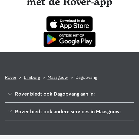
met de Rover-app
misgaan tijdens een boeking, dan hoef je je geen zorgen te
maken: je huisdier is via het Rover Garantie-programma
verzekerd voor in aanmerking komende dierenartskosten.
Rover
>
Limburg
>
Maasgouw
>
Dagopvang
Rover biedt ook Dagopvang aan in:
Roermond
Rover biedt ook andere services in Maasgouw:
Roerdalen
Hondenoppas in Maasgouw
Leudal
Hondenuitlaatservice in Maasgouw
Echt-Susteren