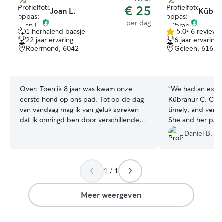
€ 25
Joan L.
Kübra
per dag
1 herhalend baasje
5.0
•
6 reviews
5.0
22 jaar ervaring
6 jaar ervaring
van
Roermond, 6042
Geleen, 6163
5
sterren
Over:
Toen ik 8 jaar was kwam onze
“
We had an excel
eerste hond op ons pad. Tot op de dag
Kübranur Ç. Com
van vandaag mag ik van geluk spreken
timely, and very 
dat ik omringd ben door verschillende
She and her part
lieve honden. Door de jaren heen heb ik
dog with great ca
Daniel B.
ervaring opgedaan met allerlei soorten
following a thoug
honden, inclusief honden met een
us full peace of
lastiger verleden die een aangepaste
happy to accept 
1 / 1
benadering waarderen. Hier ligt dan ook
during the day a
mijn kracht. Ik stem af op wat jouw dier
photos, which re
nodig heeft. Rust en duidelijkheid vind ik
was in great hand
Meer weergeven
erg belangrijk zodat je dier weet waar hij
lovely couple, w
aan toe is. Ik heb een erg flexibele en
apartment in a c