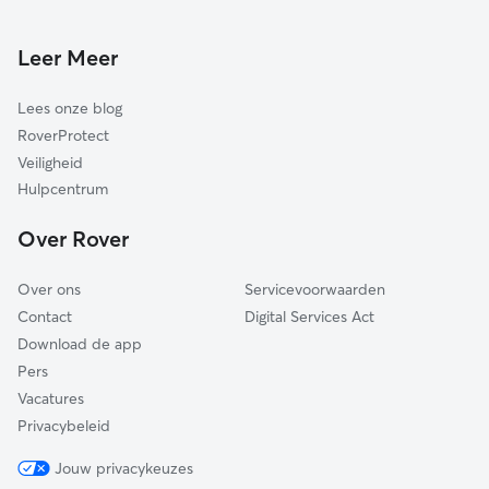
Kattenoppas in Maasgouw
Nederweert
Weert
Leer Meer
Beesel
Lees onze blog
Sittard-Geleen
RoverProtect
Peel en Maas
Veiligheid
Onderbanken
Hulpcentrum
Stein
Over Rover
Cranendonck
Over ons
Servicevoorwaarden
Contact
Digital Services Act
Download de app
Pers
Vacatures
Privacybeleid
Jouw privacykeuzes