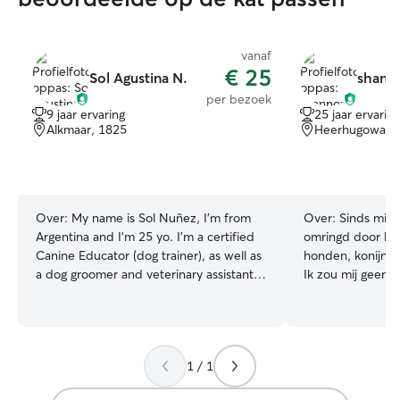
vanaf
€ 25
Sol Agustina N.
shann
per bezoek
9 jaar ervaring
25 jaar ervaring
Alkmaar, 1825
Heerhugowaar
Over:
My name is Sol Nuñez, I’m from
Over:
Sinds mijn
Argentina and I’m 25 yo. I’m a certified
omringd door hui
Canine Educator (dog trainer), as well as
honden, konijnen
a dog groomer and veterinary assistant,
Ik zou mij geen 
and I worked as a dog walker for three
kunnen voorstellen. Ik laat graag 
years. I love animals, and for many years
uit en knuffel m
I dedicated myself 100% to working
Momenteel zit ik
with dogs, so I know exactly how to take
ik elke dag thui
1 / 1
care of them. I work with dogs through
dochter (4 april 
an emotional-based approach, and I do
dag met onze gro