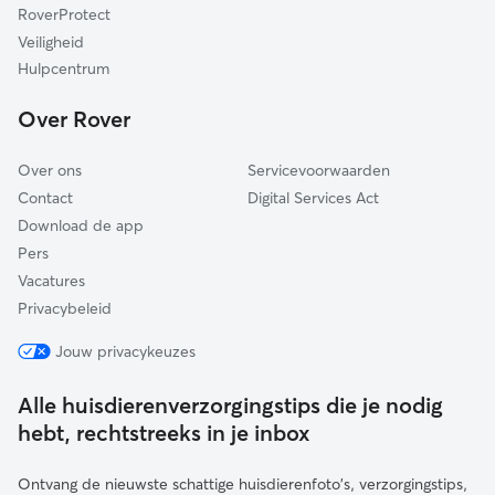
RoverProtect
Hollands Kroon
Veiligheid
Beemster
Hulpcentrum
Uitgeest
Over Rover
Hoorn
Over ons
Servicevoorwaarden
Contact
Digital Services Act
Download de app
Pers
Vacatures
Privacybeleid
Jouw privacykeuzes
Alle huisdierenverzorgingstips die je nodig
hebt, rechtstreeks in je inbox
Ontvang de nieuwste schattige huisdierenfoto's, verzorgingstips,