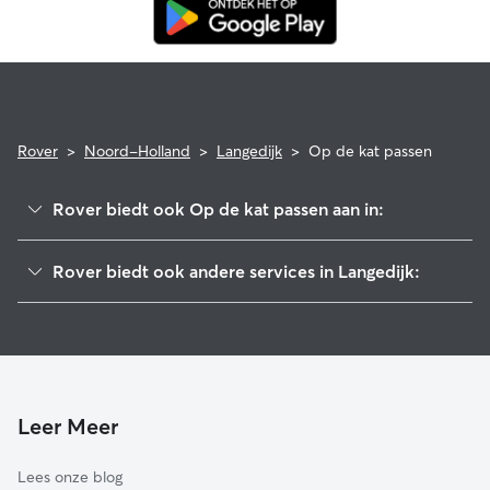
Rover
>
Noord-Holland
>
Langedijk
>
Op de kat passen
Rover biedt ook Op de kat passen aan in:
Heerhugowaard
Rover biedt ook andere services in Langedijk:
Alkmaar
Hondenoppas in Langedijk
Bergen
Hondenuitlaatservice in Langedijk
Koggenland
Hondenopvang in Langedijk
Opmeer
Heiloo
Leer Meer
Schagen
Lees onze blog
Castricum