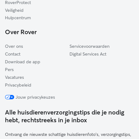
RoverProtect
Gulpen-Wittem
Veiligheid
Valkenburg aan de Geul
Hulpcentrum
Beek
Over Rover
Sittard-Geleen
Over ons
Servicevoorwaarden
Contact
Digital Services Act
Download de app
Pers
Vacatures
Privacybeleid
Jouw privacykeuzes
Alle huisdierenverzorgingstips die je nodig
hebt, rechtstreeks in je inbox
Ontvang de nieuwste schattige huisdierenfoto's, verzorgingstips,