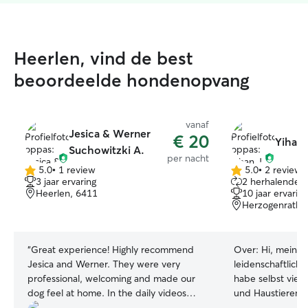
Heerlen, vind de best
beoordeelde hondenopvang
vanaf
Jesica & Werner
€ 20
Yihan 
Suchowitzki A.
per nacht
5.0
•
1 review
5.0
•
2 reviews
5.0
5.0
3 jaar ervaring
2 herhalende b
van
van
Heerlen, 6411
10 jaar ervaring
5
5
Herzogenrath,
sterren
sterren
“
Great experience! Highly recommend
Over:
Hi, mein N
Jesica and Werner. They were very
leidenschaftliche
professional, welcoming and made our
habe selbst viel
dog feel at home. In the daily videos
und Haustieren.
sent to us, it was very easy to see that
einen Kater (seit