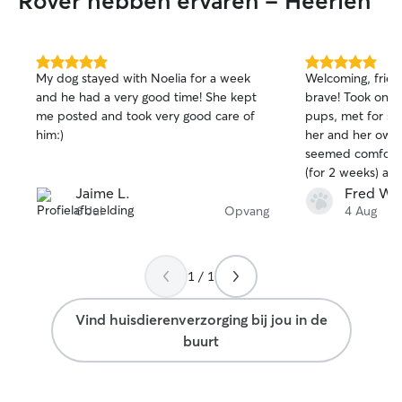
Rover hebben ervaren - Heerlen
Masterarbeit, de
zeitlich flexibel
mache. Gerne ka
Absprache am W
5.0
5.0
My dog stayed with Noelia for a week
Welcoming, friend
van
van
betreuen, falls i
and he had a very good time! She kept
brave! Took on o
5
5
bin. :) Ich habe momentan eine Katze zu
me posted and took very good care of
pups, met for soc
sterren
sterren
Hause, die sehr 
him:)
her and her own 
ist auch sehr lieb
seemed comforta
Tiere würden e
(for 2 weeks) a
mit der Katze übe
playful when we 
Jaime L.
Fred W.
klappen kann, o
videos and photo
6 Jul
Opvang
4 Aug
als ihr eigenes 
our trip. Would d
können Ihre Tier
with Noelia in th
durchlaufen. Ich
recommend
deswegen kann ic
1 / 1
Ihre Tiere zu tra
Vind huisdierenverzorging bij jou in de
buurt