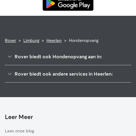
Rover
>
Limburg
>
Heerlen
>
Hondenopvang
Rover biedt ook Hondenopvang aan in:
Voerendaal
Rover biedt ook andere services in Heerlen:
Landgraaf
Hondenuitlaatservice in Heerlen
Brunssum
Kattenoppas in Heerlen
Kerkrade
Hondenopvang in Heerlen
Schinnen
Onderbanken
Leer Meer
Simpelveld
Lees onze blog
Nuth