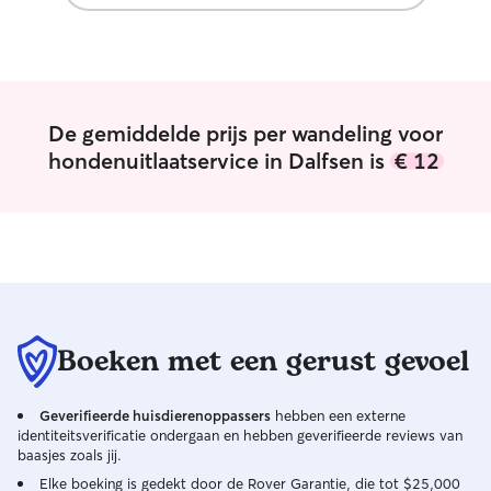
met aandacht, geduld en liefde. • Ik heb
oog voor gedrag en welzijn, niet alleen
voor eten en schoonmaken. Ik werk
parttime dus genoeg tijd voor de liefde
voor de dieren. Ik ga er lekker op uit of
De gemiddelde prijs per wandeling voor
blijf lekker op de plek wat het dier maar
zou willen Ik heb zelf een klein boomer
hondenuitlaatservice in Dalfsen is
€ 12
hondje. Zij vind het heel gezellig om met
andere dieren te zijn. Ik heb zelf een
omheinde tuin. Ook kan ik in de
omgeving een mooie wandeling maken
Boeken met een gerust gevoel
Geverifieerde huisdierenoppassers
hebben een externe
identiteitsverificatie ondergaan en hebben geverifieerde reviews van
baasjes zoals jij.
Elke boeking is gedekt door de Rover Garantie, die tot $25,000