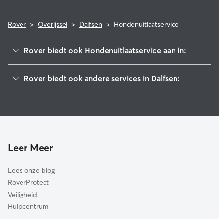
Rover
>
Overijssel
>
Dalfsen
>
Hondenuitlaatservice
Rover biedt ook Hondenuitlaatservice aan in:
Ommen
Rover biedt ook andere services in Dalfsen:
Zwolle
Hondenoppas in Dalfsen
Raalte
Kattenoppas in Dalfsen
Staphorst
Hondenopvang in Dalfsen
Hattem
Zwartewaterland
Leer Meer
Olst-Wijhe
Lees onze blog
De Wolden
RoverProtect
Heerde
Veiligheid
Hellendoorn
Hulpcentrum
Hardenberg