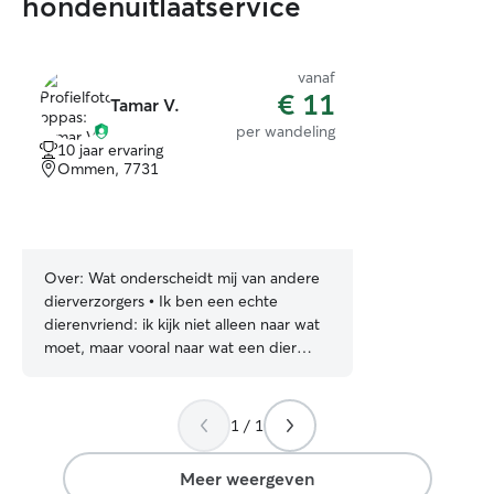
hondenuitlaatservice
vanaf
€ 11
Tamar V.
per wandeling
10 jaar ervaring
Ommen, 7731
Over:
Wat onderscheidt mij van andere
dierverzorgers • Ik ben een echte
dierenvriend: ik kijk niet alleen naar wat
moet, maar vooral naar wat een dier
nodig hééft. • Ik neem de tijd en
observeer goed: elk dier is anders en dat
respecteer ik. • Ik ben rustig, zorgzaam
1 / 1
en betrouwbaar, waardoor dieren zich
snel op hun gemak voelen. • Ik verzorg
Meer weergeven
dieren alsof ze mijn eigen dieren zijn —