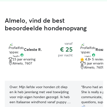
Almelo, vind de best
beoordeelde hondenopvang
vanaf
€ 25
Celeste R.
Roxana
per nacht
15 jaar ervaring
4.8
•
5 reviews
4.8
Almelo, 7607
5 jaar ervaring
van
Almelo, 7609
5
sterren
Over:
Mijn liefde voor honden zit diep
“
Bruno had an am
en ik heb jarenlang met veel toewijding
She is really a gr
voor mijn eigen honden gezorgd. Ik heb
communicate, pr
een Italiaanse windhond vanaf puppy af
questions, super