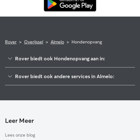
Rover
>
Overijssel
>
Almelo
>
Hondenopvang
Rover biedt ook Hondenopvang aan in:
Wierden
Rover biedt ook andere services in Almelo:
Twenterand
Hondenuitlaatservice in Almelo
Borne
Kattenoppas in Almelo
Tubbergen
Hondenopvang in Almelo
Rijssen-Holten
Hellendoorn
Leer Meer
Hof van Twente
Lees onze blog
Hengelo