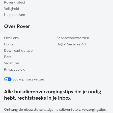
RoverProtect
Dinkelland
Veiligheid
Oldenzaal
Hulpcentrum
Haaksbergen
Over Rover
Enschede
Over ons
Servicevoorwaarden
Contact
Digital Services Act
Download de app
Pers
Vacatures
Privacybeleid
Jouw privacykeuzes
Alle huisdierenverzorgingstips die je nodig
hebt, rechtstreeks in je inbox
Ontvang de nieuwste schattige huisdierenfoto's, verzorgingstips,