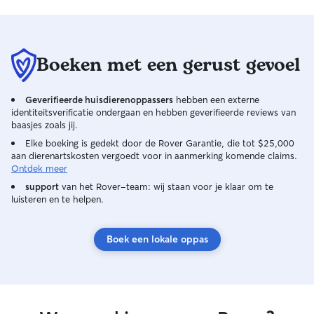
die bij ons verblijven hoeven nooit lang
alleen te zijn. Onze dagelijkse routine
biedt een fijne, stabiele structuur: we
beginnen met een rustige
Boeken met een gerust gevoel
ochtendwandeling, gevolgd door
regelmatige plaspauzes in onze goed
omheinde tuin, speeltijd en voldoende
Geverifieerde huisdierenoppassers
hebben een externe
rustmomenten. Tussen mijn
identiteitsverificatie ondergaan en hebben geverifieerde reviews van
werkzaamheden door is er altijd tijd voor
baasjes zoals jij.
een knuffel of een extra speelmoment.
Elke boeking is gedekt door de Rover Garantie, die tot $25,000
Jouw hond draait gewoon gezellig mee
aan dierenartskosten vergoedt voor in aanmerking komende claims.
in ons rustige dagelijkse ritme en krijgt de
Ontdek meer
hele dag door alle gezelschap en
support
van het Rover-team: wij staan voor je klaar om te
aandacht die hij of zij verdient. 🇬🇧
luisteren en te helpen.
English Since I work full-time from home
managing my own online business and
Boek een lokale oppas
pet care blog, my daily schedule is highly
flexible. Dogs staying with us are never
left alone for long. Our routine is built
around a comforting structure: we start
the day with a peaceful morning walk,