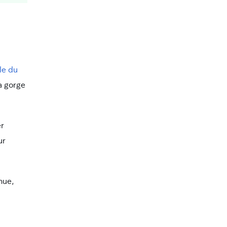
le du
la gorge
er
ur
nue,