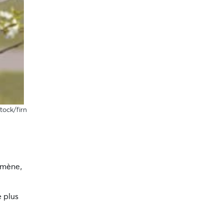
Stock/firn
nomène,
e plus