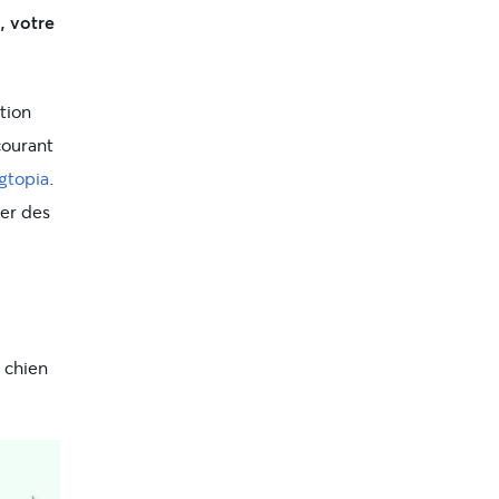
, votre
tion
courant
gtopia
.
rer des
,
 chien