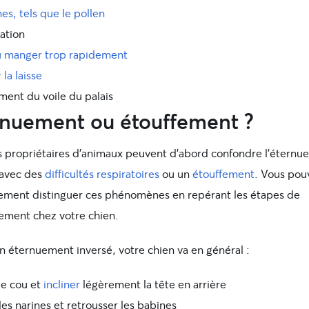
es, tels que le pollen
ation
u manger trop rapidement
 la laisse
ment du voile du palais
rnuement ou étouffement ?
s propriétaires d’animaux peuvent d’abord confondre l’étern
 avec des
difficultés respiratoires
ou un
étouffement
. Vous pou
ement distinguer ces phénomènes en repérant les étapes de
uement chez votre chien.
n éternuement inversé, votre chien va en général :
le cou et
incliner
légèrement la tête en arrière
les narines et retrousser les babines