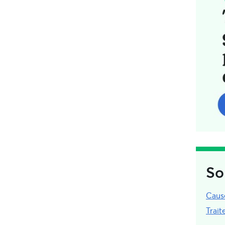
So
Caus
Trai