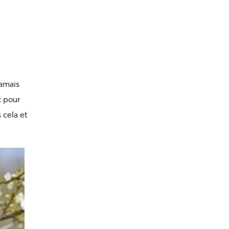
jamais
x pour
 cela et