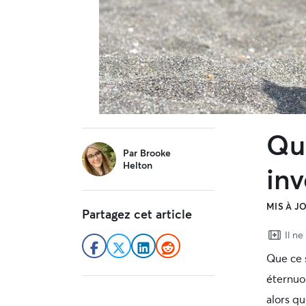
Qu
sidebar
Par
Brooke
Helton
inv
MIS À JO
Partagez cet article
Il n
Que ce s
éternuon
alors q