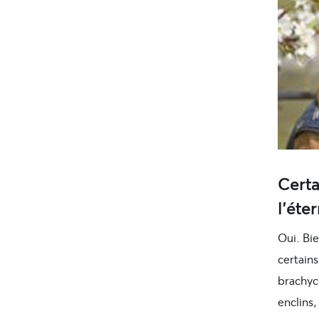
Certa
l’éte
Oui. Bi
certains
brachyc
enclins,