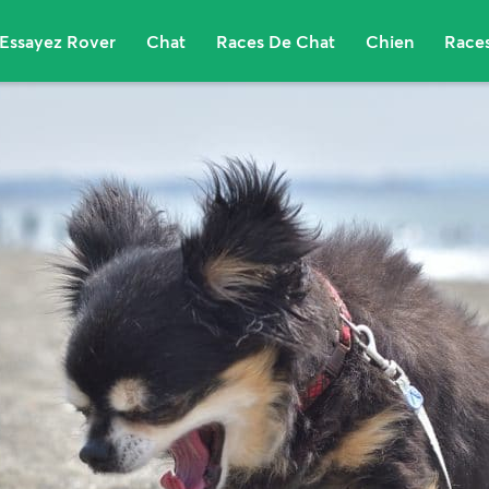
Essayez Rover
Chat
Races De Chat
Chien
Races