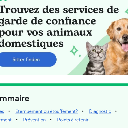
mmaire
es
Éternuement ou étouffement?
Diagnostic
tement
Prévention
Points à retenir