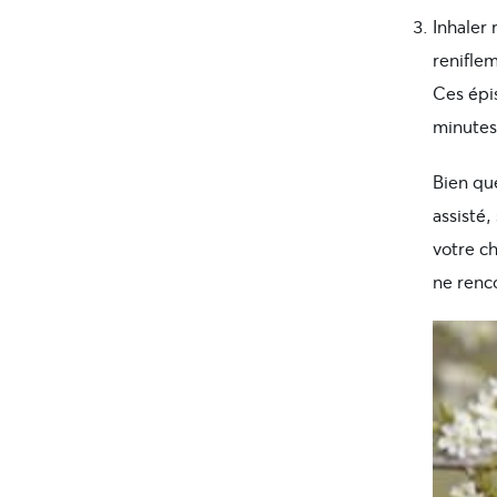
Inhaler 
renifle
Ces épi
minutes
Bien que
assisté
votre ch
ne renc