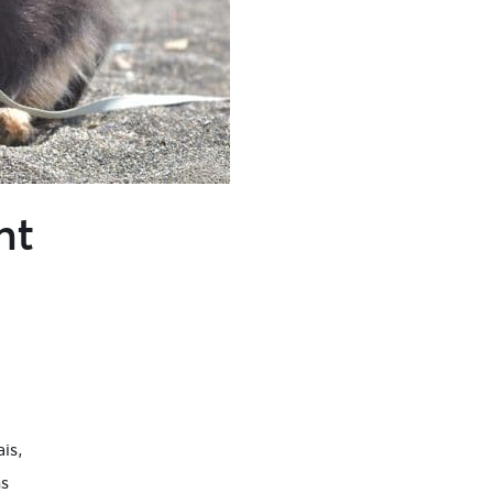
nt
is,
ns