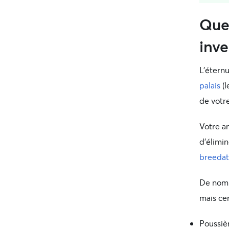
Quel
inve
L’étern
palais
(l
de votr
Votre an
d’élimin
breedat
De nomb
mais cer
Poussiè