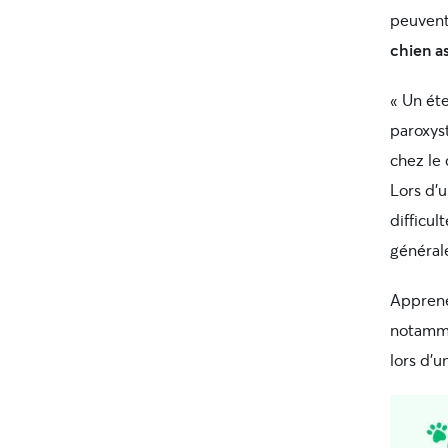
peuvent
chien as
« Un ét
paroxys
chez le
Lors d’u
difficul
général
Apprene
notamme
lors d’u