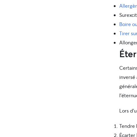
Allergèn
Surexcit
Boire o
Tirer sur
Allonge
Éte
Certain
inversé
général
l’étern
Lors d’u
Tendre 
Écarter 