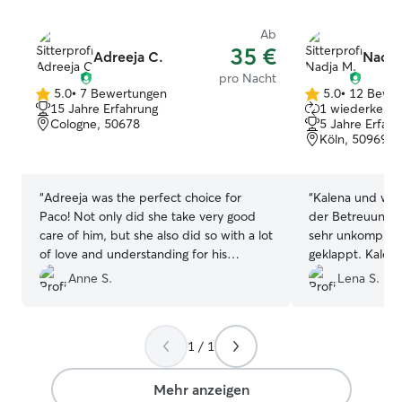
ist. Ich lebe in einer ruhigen Wohnung
ohne Garten, abe
Ab
direkter Nähe. 
35 €
Adreeja C.
Nadja
jederzeit möglich
pro Nacht
sicher, ruhig und
5.0
•
7 Bewertungen
5.0
•
12 Bewe
5.0
5.0
15 Jahre Erfahrung
1 wiederkehre
von
von
Cologne, 50678
5 Jahre Erfah
5
5
Köln, 50969
Sternen
Sternen
“
Adreeja was the perfect choice for
“
Kalena und wir
Paco! Not only did she take very good
der Betreuung vo
care of him, but she also did so with a lot
sehr unkomplizie
of love and understanding for his
geklappt. Kalena
sometimes sensitive nature. Paco is a
wohl gefühlt un
Anne S.
Lena S.
very affectionate dog and always needs
denen Kalena se
a little time to warm up to new people.
durch Nadja wun
But Adreeja found the right way to
können sehr wä
1 / 1
connect with him right away, so he was
able to feel at ease very quickly.
Communication was always smooth, and
Mehr anzeigen