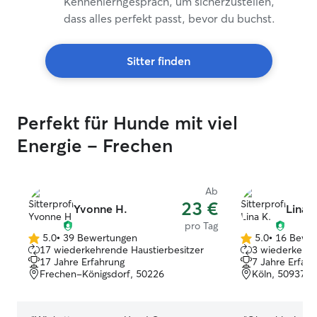
Kennenlerngespräch, um sicherzustellen,
dass alles perfekt passt, bevor du buchst.
Sitter finden
Perfekt für Hunde mit viel
Energie – Frechen
Ab
23 €
Yvonne H.
Lina K
pro Tag
5.0
•
39 Bewertungen
5.0
•
16 Bewe
5.0
5.0
17 wiederkehrende Haustierbesitzer
3 wiederkehre
von
von
17 Jahre Erfahrung
7 Jahre Erfah
5
5
Frechen-Königsdorf, 50226
Köln, 50937
Sternen
Sternen