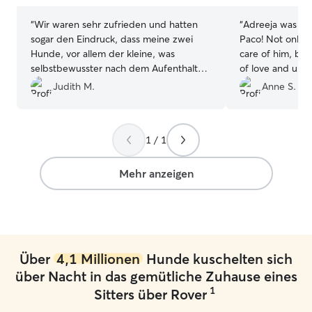
“
Wir waren sehr zufrieden und hatten
“
Adreeja was the
sogar den Eindruck, dass meine zwei
Paco! Not only 
Hunde, vor allem der kleine, was
care of him, but 
selbstbewusster nach dem Aufenthalt
of love and unde
war. Also immer wieder gerne.
”
sometimes sensit
Judith M.
Anne S.
very affectiona
a little time to
But Adreeja foun
1 / 1
connect with him
able to feel at e
Communication 
Mehr anzeigen
I received regul
definitely book 
happy about that
Über
4,1 Millionen
Hunde kuschelten sich
über Nacht in das gemütliche Zuhause eines
1
Sitters über Rover