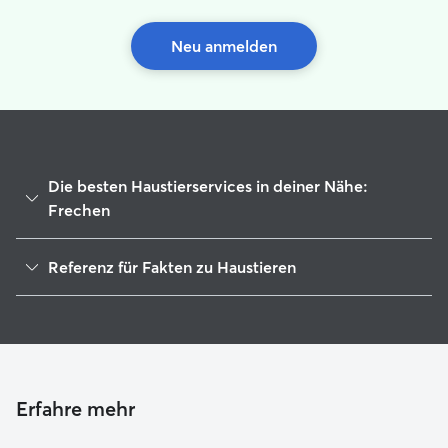
Neu anmelden
Die besten Haustierservices in deiner Nähe:
Frechen
Haustierbetreuung in Frechen
Referenz für Fakten zu Haustieren
Housesitting in Frechen
1
Globale Daten von Rover (November 2025)
Gassi-Service in Frechen
Hundesitter in Frechen
Hundekindergarten in Frechen
Katzensitter in Frechen
Erfahre mehr