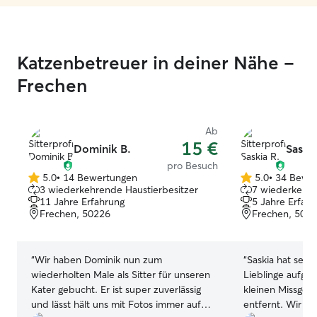
Katzenbetreuer in deiner Nähe –
Frechen
Ab
15 €
Dominik B.
Saskia
pro Besuch
5.0
•
14 Bewertungen
5.0
•
34 Bewe
5.0
5.0
3 wiederkehrende Haustierbesitzer
7 wiederkehre
von
von
11 Jahre Erfahrung
5 Jahre Erfah
5
5
Frechen, 50226
Frechen, 502
Sternen
Sternen
“
Wir haben Dominik nun zum
“
Saskia hat sehr
wiederholten Male als Sitter für unseren
Lieblinge aufge
Kater gebucht. Er ist super zuverlässig
kleinen Missges
und lässt hält uns mit Fotos immer auf
entfernt. Wir freuen uns bereits auf die