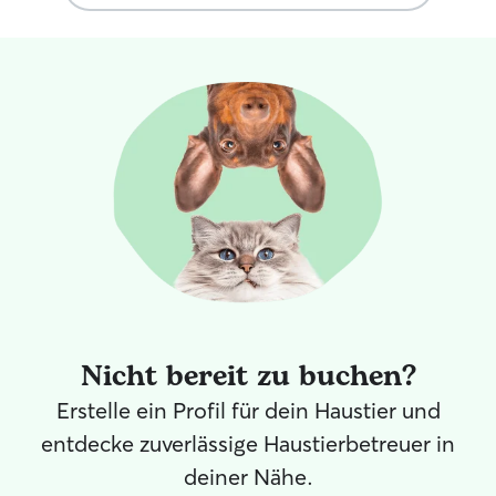
I received regular updates on Paco. I will
definitely book her again, Paco will be
happy about that :)
”
Nicht bereit zu buchen?
Erstelle ein Profil für dein Haustier und
entdecke zuverlässige Haustierbetreuer in
deiner Nähe.