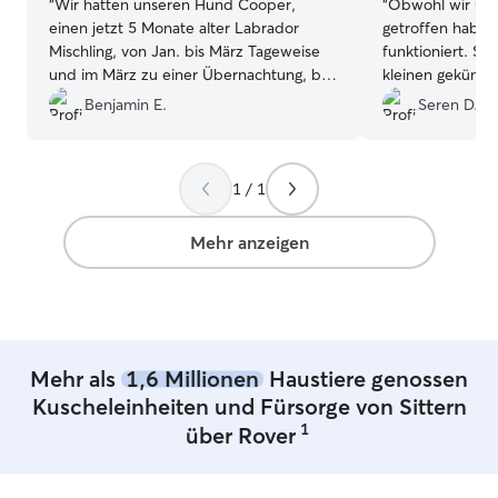
“
Wir hatten unseren Hund Cooper,
“
Obwohl wir uns
einen jetzt 5 Monate alter Labrador
getroffen haben
Mischling, von Jan. bis März Tageweise
funktioniert. Si
und im März zu einer Übernachtung, bei
kleinen gekümme
Yvonne eingebucht. Etwas besseres
☺️
”
Benjamin E.
Seren D.
hätte Cooper und uns nicht passieren
können. Von Anfang an hat Cooper sich
bei ihr wohlgefühlt. Sie geht individuell
1 / 1
auf die Bedürfnisse des Tieres ein, ist
auf unsere Wünsche eingegangen, die
Komunikation währened der Betreuung
Mehr anzeigen
war unkompliziert und eine Umbuchung
mal, war auch überhaupt kein Thema.
Hier bekommt man das Rundum-
sorglos-Paket. Wir würden ihr sechs
Sterne geben wenn man diese vergeben
Mehr als
1,6 Millionen
Haustiere genossen
könnte.
”
Kuscheleinheiten und Fürsorge von Sittern
1
über Rover