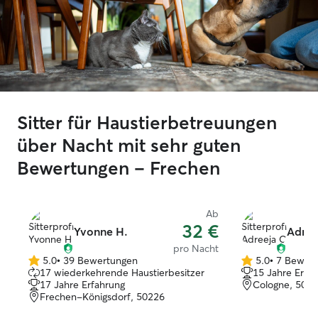
Sitter für Haustierbetreuungen
über Nacht mit sehr guten
Bewertungen – Frechen
Ab
32 €
Yvonne H.
Adree
pro Nacht
5.0
•
39 Bewertungen
5.0
•
7 Bewer
5.0
5.0
17 wiederkehrende Haustierbesitzer
15 Jahre Erfa
von
von
17 Jahre Erfahrung
Cologne, 506
5
5
Frechen-Königsdorf, 50226
Sternen
Sternen