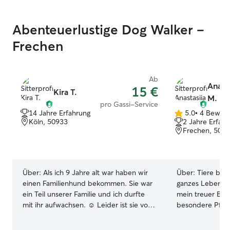
Abenteuerlustige Dog Walker –
Frechen
Ab
Anasta
15 €
Kira T.
M.
pro Gassi-Service
14 Jahre Erfahrung
5.0
•
4 Bewer
5.0
Köln, 50933
2 Jahre Erfah
von
Frechen, 502
5
Sternen
Über:
Als ich 9 Jahre alt war haben wir
Über:
Tiere beg
einen Familienhund bekommen. Sie war
ganzes Leben. Ü
ein Teil unserer Familie und ich durfte
mein treuer Begl
mit ihr aufwachsen. ☺️ Leider ist sie vor
besondere Pfle
ein paar Jahren in hohem Alter
Medikamentengab
verstorben und seitdem vermisse ich
er im letzten Ja