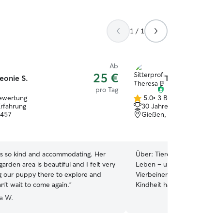
1 / 1
Ab
25 €
eonie S.
Theresa B.
pro Tag
ewertung
5.0
•
3 Bewertungen
5.0
Erfahrung
30 Jahre Erfahrung
von
5457
Gießen, 35394
5
Sternen
s so kind and accommodating. Her
Über:
Tiere begleiten mic
rden area is beautiful and I felt very
Leben – und genau das sp
ng our puppy there to explore and
Vierbeiner, die ich betreu
n’t wait to come again.
”
Kindheit habe ich viel Zei
verbracht und dort früh ge
a W.
verantwortungsvoll und ei
umzugehen. Neben Katzen