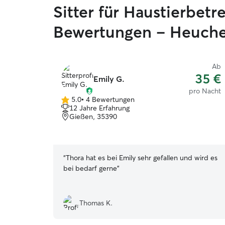
Sitter für Haustierbet
Bewertungen – Heuch
Ab
35 €
Emily G.
pro Nacht
5.0
•
4 Bewertungen
5.0
12 Jahre Erfahrung
von
Gießen, 35390
5
Sternen
“
Thora hat es bei Emily sehr gefallen und wird es
bei bedarf gerne
”
Thomas K.