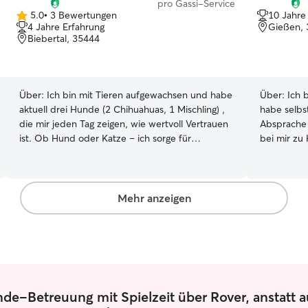
pro Gassi-Service
5.0
•
3 Bewertungen
10 Jahre
5.0
4 Jahre Erfahrung
Gießen,
von
Biebertal, 35444
5
Sternen
Über:
Ich bin mit Tieren aufgewachsen und habe
Über:
Ich 
aktuell drei Hunde (2 Chihuahuas, 1 Mischling) ,
habe selbst
die mir jeden Tag zeigen, wie wertvoll Vertrauen
Absprache
ist. Ob Hund oder Katze – ich sorge für
bei mir zu
liebevolle, sichere und verlässliche Betreuung,
einige Wochen. Ich bin da recht f
damit du beruhigt deinen Urlaub genießen
am Wochen
kannst.☺️ Ich arbeite von zu Hause aus und bin
Nach Abspr
selbstständig, daher kann ich mir alles in meinem
einfach au
Mehr anzeigen
Alltag einplanen und bin daher nach vorheriger
längere Betreuun
Absprache super flexibel ☺️ Da ich selber 3
vor meiner
Hunde habe (2 Chihuahuas und 1 großen
eingezäunt
Mischling aus Griechenland gerettet) habe ich für
Gelegenhei
jede Größe den passenden Spielpartner und
anderen Fe
kann diesen auch bei Wunsch gerne als
-Betreuung mit Spielzeit über Rover, anstatt a
Spielpartner mitbringen ☺️