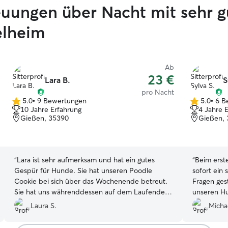
reuungen über Nacht mit sehr 
elheim
Ab
23 €
Lara B.
S
pro Nacht
5.0
•
9 Bewertungen
5.0
•
6 B
5.0
5.0
10 Jahre Erfahrung
4 Jahre 
von
von
Gießen, 35390
Gießen,
5
5
Sternen
Sternen
“
Lara ist sehr aufmerksam und hat ein gutes
“
Beim erst
Gespür für Hunde. Sie hat unseren Poodle
sofort ein 
Cookie bei sich über das Wochenende betreut.
Fragen gest
Sie hat uns währenddessen auf dem Laufenden
unseren H
mit Fotos und Video gehalten. Wir merkten bei
sofort geme
Laura S.
Micha
der Abholung, dass Cookie sich bei ihr sehr
Während un
glücklich und entspannt gefühlt hat. Und sie hat
wirklich g