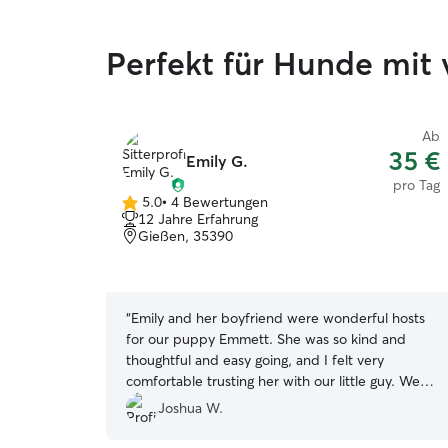
Perfekt für Hunde mit 
Ab
35 €
Emily G.
pro Tag
5.0
•
4 Bewertungen
5.0
12 Jahre Erfahrung
von
Gießen, 35390
5
Sternen
“
Emily and her boyfriend were wonderful hosts
for our puppy Emmett. She was so kind and
thoughtful and easy going, and I felt very
comfortable trusting her with our little guy. We
can’t wait to go back :)
”
Joshua W.