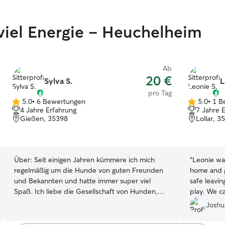
viel Energie – Heuchelheim
Ab
20 €
Sylva S.
L
pro Tag
5.0
•
6 Bewertungen
5.0
•
1 B
5.0
5.0
4 Jahre Erfahrung
7 Jahre 
von
von
Gießen, 35398
Lollar, 3
5
5
Sternen
Sternen
Über:
Seit einigen Jahren kümmere ich mich
“
Leonie wa
regelmäßig um die Hunde von guten Freunden
home and ga
und Bekannten und hatte immer super viel
safe leavi
Spaß. Ich liebe die Gesellschaft von Hunden,
play. We ca
kann aber aufgrund meiner Fernbeziehung
Joshu
grade noch selbst keinen einziehen lassen,
deswegen freue ich mich auf viel Hundekontakt