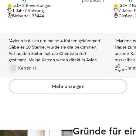
pro Besuch
5.0
•
3 Bewertungen
5.0
•
2 B
5.0
5.0
1 Jahr Erfahrung
7 Jahre 
von
von
Biebertal, 35444
Gießen,
5
5
Sternen
Sternen
“
Ayleen hat sich um meine 4 Katzen gekümmert.
“
Marlene w
Gäbe es 10 Sterne, würde sie die bekommen.
Hause zum
Auf beiden Seiten hat die Chemie sofort
unserer Ka
gestimmt. Meine Katzen waren direkt in Ayleen
merkt ihr a
verliebt. Vor allem mein Opilein. Der Kontakt war
dass unser
Kerstin H.
Christ
nett und unkompliziert. Ich wurde mit vielen
uns auch F
Bildern, Videos und Updates "gefüttert". Es war
nicht so w
das erste aber definitiv nicht das letzte Mal. Wir
sympathis
Mehr anzeigen
danken vielmals und empfehlen Ayleen zu 100%
Katzensitt
weiter.
”
jederzeit 
Gründe für ein