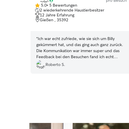
pro Besuch
5.0
•
5 Bewertungen
5.0
2 wiederkehrende Haustierbesitzer
von
12 Jahre Erfahrung
5
Gießen , 35392
Sternen
“
Ich war echt zufriede, wie sie sich um Billy
gekümmert hat, und das ging auch ganz zurück.
Die Kommunikation war immer super und das
Feedback bei den Besuchen fand ich echt
klasse.
”
Roberto S.