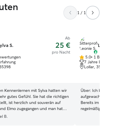
guten
1 / 1
Ab
25 €
ylva S.
Leonie S.
pro Nacht
ewertungen
5.0
•
1 Bewertung
5.0
Erfahrung
7 Jahre Erfahrung
von
 35398
Lollar, 35457
5
Sternen
en Kennenlernen mit Sylva hatten wir
Über:
Ich bin mit verschi
sehr gutes Gefühl. Sie hat die richtigen
aufgewachsen, darunter v
ellt, ist herzlich und souverän auf
Bereits im frühen Teenager
und Elmo zugegangen und man hat
regelmäßig mit den Hund
rkt: Hier ist er gut aufgehoben.
Bekannten spazieren gegan
el B.
seres Urlaubs konnten wir die Tage
ich Haustierbetreuung un
enießen, weil wir wussten, dass Elmo
über Plattformen an und k