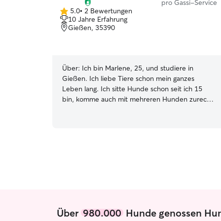
pro Gassi-Service
5.0
•
2 Bewertungen
5.0
10 Jahre Erfahrung
von
Gießen, 35390
5
Sternen
Über:
Ich bin Marlene, 25, und studiere in
Gießen. Ich liebe Tiere schon mein ganzes
Leben lang. Ich sitte Hunde schon seit ich 15
bin, komme auch mit mehreren Hunden zurecht,
kann Tabletten geben, und mache gerne lange
Spaziergänge. Als Studentin bin ich flexibel,
gerade in den Semesterferien. Die meisten
Termine sollten also möglich sein. Einfach in
meinen Kalender schauen für mehr Infos :) Ich
wohne in Gießen in einer 3er WG. Wir sine eine
ruhige und rücksichtvolle WG, dein Hund / deine
Katze ist bei uns also bestens aufgehoben. Ich
komme auch gern zu euch nach Hause zum
Füttern und Spielen, wenn euch das lieber ist :)
Über
980.000
Hunde genossen Hunde