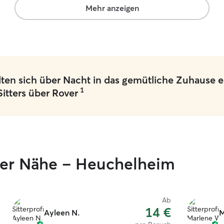
ihm sogar ein kleines Kissen gehäkelt. Wir
bei Sylva b
Mehr anzeigen
würden uns sehr freuen, wenn sie wieder auf
ihm untern
Cookie aufpasst. Vielen Dank für die liebevolle
geschickt 
Betreuung von Cookie!
”
gegeben. A
super ents
konnte rich
eine schön
en sich über Nacht in das gemütliche Zuhause e
entwickelt
1
wieder un
Sitters über Rover
sie absolu
ner Nähe – Heuchelheim
Ab
14 €
Ayleen N.
M