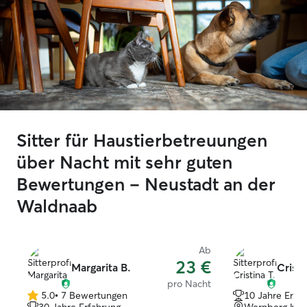
Sitter für Haustierbetreuungen
über Nacht mit sehr guten
Bewertungen – Neustadt an der
Waldnaab
Ab
23 €
Margarita B.
Cristi
pro Nacht
5.0
•
7 Bewertungen
10 Jahre Erfa
5.0
30 Jahre Erfahrung
Wernberg Köbl