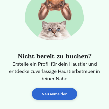
Langfristig stehe ich vor allem freitags ab
Mittag sowie an den Wochenenden zur
Verfügung. Individuelle Absprachen sind
selbstverständlich möglich. Aktuell biete
ich ausschließlich Gassi-Service und
Spaziergänge an. Während unserer
gemeinsamen Zeit achte ich auf einen
ruhigen, sicheren und liebevollen
Umgang mit jedem Hund sowie auf seine
individuellen Bedürfnisse.
Nicht bereit zu buchen?
Erstelle ein Profil für dein Haustier und
entdecke zuverlässige Haustierbetreuer in
deiner Nähe.
Neu anmelden