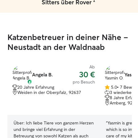
1
Sitters über Rover
Ich kümmere mich mit Herz, Geduld und
house, no probl
Zuverlässigkeit um jedes Haustier. 🐾💛
Zurzeit arbeite ich in Teilzeit und habe
daher genügend Zeit, um mit Tieren zu
spielen. Ab 15 Uhr bin ich zu Hause, und
manchmal arbeite ich auch im
Katzenbetreuer in deiner Nähe –
Homeoffice. An den Wochenenden bin
Neustadt an der Waldnaab
ich ebenfalls ab ca. 16 Uhr zu Hause,
daher brauchen Sie sich wegen einer
Übernachtung Ihres Tieres keine Sorgen
Ab
zu machen. Für die Sicherheit der Tiere
30 €
ist bestens gesorgt: Sie befinden sich in
Angela B.
Yasmi
meiner Wohnung und haben bei Bedarf
pro Besuch
ein eigenes Zimmer, das sich auch
20 Jahre Erfahrung
5.0
•
7 Bewer
5.0
Weiden in der Oberpfalz, 92637
3 wiederkehre
separat schließen lässt. Dort kann auf
von
8 Jahre Erfah
Wunsch auch eine Tierbox oder ein
5
Amberg, 9222
Tierbett oder Kratzbaum aufgestellt
Sternen
werden. Tiere dürfen unsere ganze
Wohnung schnuppern.
Über:
Ich liebe Tiere von ganzem Herzen
“
Yasmin is great! 
und bringe viel Erfahrung in der
which is so impo
Betreuung von sowohl Katzen als auch
care of my kitti