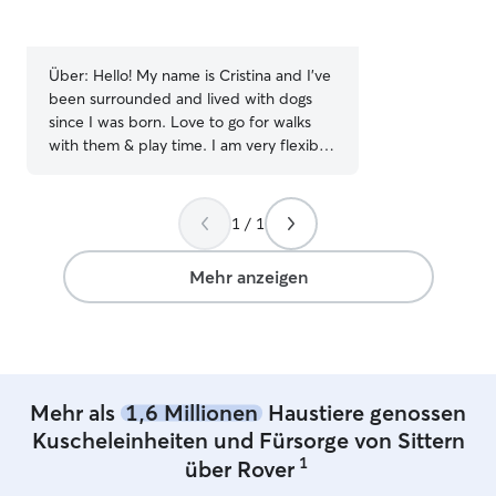
Über:
Hello! My name is Cristina and I’ve
been surrounded and lived with dogs
since I was born. Love to go for walks
with them & play time. I am very flexible
with locations and times, so if you’re
looking for a solo, responsible, non-
smoking, and trustworthy pet sitter,
1 / 1
that’s me! I have a schedule flexible part
time job that allows me to have time to
Mehr anzeigen
be a pet sitter. So for scheduling, just
contact me and we can make it work.
Furry friends may prefer to be in a
familiar environment, so for my part, I
prefer to look after them at home. At my
house I have a fenced garden where
Mehr als
1,6 Millionen
Haustiere genossen
your furry friend can rest or play. If he
Kuscheleinheiten und Fürsorge von Sittern
prefers to rest in his portable little
1
über Rover
house, no problem.