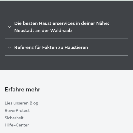
Die besten Haustierservices in deiner Nähe:
Neustadt an der Waldnaab
Haustierbetreuung in Neustadt An Der Waldnaab
Referenz für Fakten zu Haustieren
Housesitting in Neustadt an der Waldnaab
1
Globale Daten von Rover (November 2025)
Gassi-Service in Neustadt an der Waldnaab
Hundekindergarten in Neustadt an der Waldnaab
Katzensitter in Neustadt an der Waldnaab
Erfahre mehr
Lies unseren Blog
RoverProtect
Sicherheit
Hilfe-Center