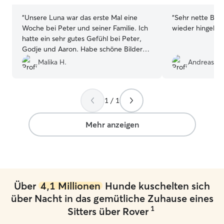
“
Unsere Luna war das erste Mal eine
“
Sehr nette Betr
Woche bei Peter und seiner Familie. Ich
wieder hingehe
hatte ein sehr gutes Gefühl bei Peter,
Godje und Aaron. Habe schöne Bilder
und Videos bekommen, was mich sehr
Malika H.
Andreas M.
gefreut hat. Luna ist total integriert
worden und wir haben schon den
nächsten Termin gebucht. Vielen Dank
1 / 1
ihr Drei.
”
Mehr anzeigen
Über
4,1 Millionen
Hunde kuschelten sich
über Nacht in das gemütliche Zuhause eines
1
Sitters über Rover