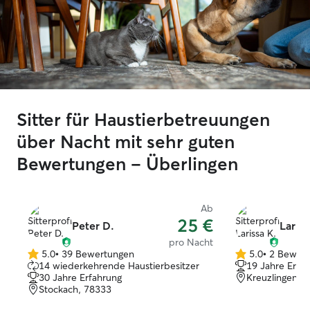
Sitter für Haustierbetreuungen
über Nacht mit sehr guten
Bewertungen – Überlingen
Ab
25 €
Peter D.
Lariss
pro Nacht
5.0
•
39 Bewertungen
5.0
•
2 Bewer
5.0
5.0
14 wiederkehrende Haustierbesitzer
19 Jahre Erfa
von
von
30 Jahre Erfahrung
Kreuzlingen, 
5
5
Stockach, 78333
Sternen
Sternen