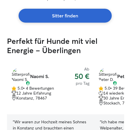
Sitter finden
Perfekt für Hunde mit viel
Energie – Überlingen
Ab
50 €
Naomi S.
Peter
pro Tag
5.0
•
4 Bewertungen
5.0
•
39 Bewe
5.0
5.0
12 Jahre Erfahrung
14 wiederkehr
von
von
Konstanz, 78467
30 Jahre Erfa
5
5
Stockach, 783
Sternen
Sternen
“
Wir waren zur Hochzeit meines Sohnes
“
Ich habe meine
in Konstanz und brauchten einen
Welpenalter, da