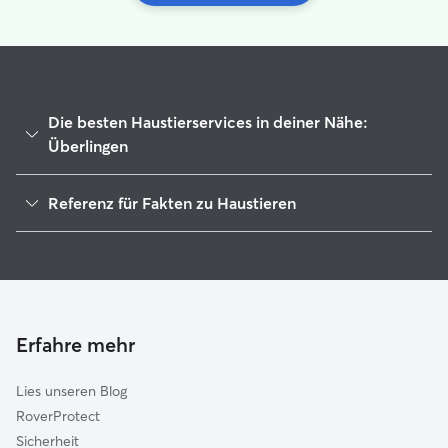
Die besten Haustierservices in deiner Nähe:
Überlingen
Haustierbetreuung in Überlingen
Referenz für Fakten zu Haustieren
Gassi-Service in Überlingen
1
Globale Daten von Rover (November 2025)
Housesitting in Überlingen
Hundekindergarten in Überlingen
Hundesitter in Überlingen
Katzensitter in Überlingen
Erfahre mehr
Lies unseren Blog
RoverProtect
Sicherheit