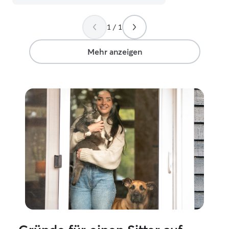
(vorallem Katzen). Ich kümmer mich
gerne für eine abgesprochene Zeit um
deinen Lieblingsvierbeiner. Ich komme
1 / 1
vorbei für Schmusebesuche, Spielzeit,
Raubkatzenfütterungen, Striegeln und
Mehr anzeigen
Klo putzen. Sozusagen ein Rundum
Sorglos Paket, da ich weiß wie viele
Sorgen man sich macht wenn man mal
länger weg von daheim ist. Mittlerweile
bin ich auch zu einem riesen Pflanzenfan
geworden und biete auch gerne
zusätzliche Hilfe an wenn ich schon da
bin (Pflanzen bewässern oder sonstiges).
Schreib mich gerne einfach an und wir
reden was dir so vorschwebt und du
brauchst, ich passe mich gerne an deine
Wünsche an. Viele Grüße, Dorian