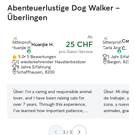
Abenteuerlustige Dog Walker –
Überlingen
Ab
Carla 
25 CHF
Huanjie H.
C.
pro Gassi-Service
5.0
•
5 Bewertungen
1 Jahr Erfahru
5.0
1 wiederkehrender Haustierbesitzer
Bargen, 8233
von
8 Jahre Erfahrung
5
Schaffhausen, 8200
Sternen
Über:
I’m a caring and responsible animal
Über:
Mi disponi
lover, and I have been raising cats for
de trabajar, ya 
over 7 years. Through this experience,
zona, y nueva en
I’ve learned how important patience,
animales, gracias
routine, and gentle care are for pets. I
rutina diaria ca
especially love cats, but I’m also
trabajo Freelanc
comfortable around dogs, birds, and
tengo disponibil
1 / 1