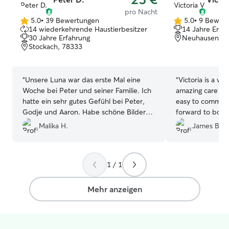
patient, gentle, and especially
pro Nacht
understanding with cats and more
5.0
•
39 Bewertungen
5.0
•
9 Bewer
5.0
5.0
14 wiederkehrende Haustierbesitzer
14 Jahre Erfa
reserved pets. I also treat every home
von
von
30 Jahre Erfahrung
Neuhausen am 
respectfully and can send updates and
5
5
Stockach, 78333
photos so owners know their pet is
Sternen
Sternen
doing well.
“
Unsere Luna war das erste Mal eine
“
Victoria is a wonderf
Woche bei Peter und seiner Familie. Ich
amazing care of
hatte ein sehr gutes Gefühl bei Peter,
easy to communicate
Godje und Aaron. Habe schöne Bilder
forward to booki
und Videos bekommen, was mich sehr
Malika H.
James B.
gefreut hat. Luna ist total integriert
worden und wir haben schon den
nächsten Termin gebucht. Vielen Dank
1 / 1
ihr Drei.
”
Mehr anzeigen