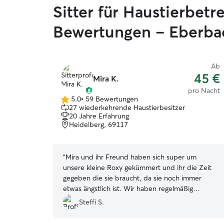
Sitter für Haustierbet
Bewertungen – Eberba
Ab
45 €
Mira K.
pro Nacht
5.0
•
59 Bewertungen
5.0
27 wiederkehrende Haustierbesitzer
von
20 Jahre Erfahrung
5
Heidelberg, 69117
Sternen
“
Mira und ihr Freund haben sich super um
unsere kleine Roxy gekümmert und ihr die Zeit
gegeben die sie braucht, da sie noch immer
etwas ängstlich ist. Wir haben regelmäßig
ausführliche Updates, Bilder und Videos
Steffi S.
bekommen, sodass wir sehen konnten dass es
Roxy gut geht und sie sich wohl fühlt. Wir