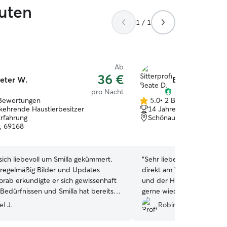
guten
1 / 1
Ab
36 €
eter W.
Beate D.
pro Nacht
Bewertungen
5.0
•
2 Bewertungen
5.0
kehrende Haustierbesitzer
14 Jahre Erfahrung
von
Erfahrung
Schönau, 69250
5
, 69168
Sternen
sich liebevoll um Smilla gekümmert.
“
Sehr liebenswerte Betre
regelmäßig Bilder und Updates
direkt am Wald. Die Familie
Vorab erkundigte er sich gewissenhaft
und der Hund hatte viel Au
 Bedürfnissen und Smilla hat bereits
gerne wieder buchen.
”
r Zeit Vertrauen gefasst. Smilla kommt
l J.
Robin P.
ne wieder =)
”