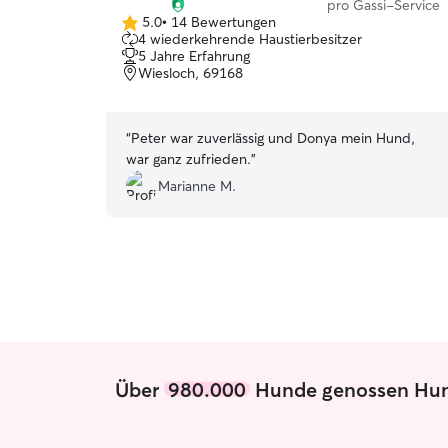
pro Gassi-Service
5.0
•
14 Bewertungen
5.0
4 wiederkehrende Haustierbesitzer
von
5 Jahre Erfahrung
5
Wiesloch, 69168
Sternen
“
Peter war zuverlässig und Donya mein Hund,
war ganz zufrieden.
”
Marianne M.
Über
980.000
Hunde genossen Hunde