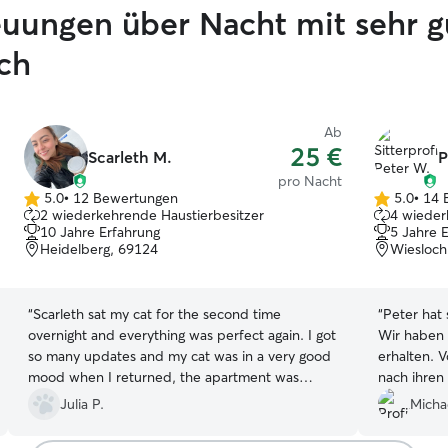
reuungen über Nacht mit sehr 
ch
Ab
25 €
Scarleth M.
P
pro Nacht
5.0
•
12 Bewertungen
5.0
•
14 
5.0
5.0
2 wiederkehrende Haustierbesitzer
4 wieder
von
von
10 Jahre Erfahrung
5 Jahre 
5
5
Heidelberg, 69124
Wiesloch
Sternen
Sternen
“
Scarleth sat my cat for the second time
“
Peter hat 
overnight and everything was perfect again. I got
Wir haben 
so many updates and my cat was in a very good
erhalten. 
mood when I returned, the apartment was
nach ihren
spotless. Full recommendation for Scarleth!
”
nach kurze
Julia P.
Michae
sicher ger