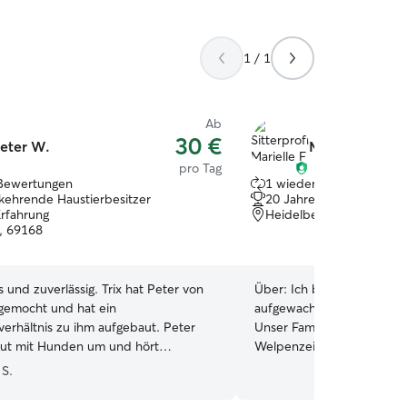
1 / 1
Ab
30 €
eter W.
Marielle F.
pro Tag
Bewertungen
1 wiederkehrender Haust
kehrende Haustierbesitzer
20 Jahre Erfahrung
Erfahrung
Heidelberg, 69118
, 69168
s und zuverlässig. Trix hat Peter von
Über:
Ich bin mit vielen H
gemocht und hat ein
aufgewachsen, sowohl Hun
verhältnis zu ihm aufgebaut. Peter
Unser Familienhund beglei
gut mit Hunden um und hört
Welpenzeit an, und meine
m zu, wenn man ihn über
habe ich seit fünf Jahren. 
 S.
iten und Bedürfnisse bei der
Tierschutzhund aus Serbie
des Tiers informiert. Ich werde seine
manchmal herausfordernd, 