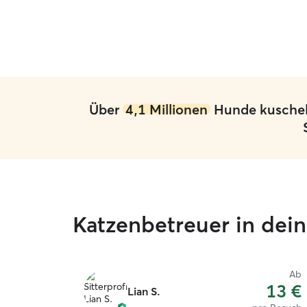
würden Mira jederzeit gerne wieder für die
Betreuung von Roxy buchen.
”
Über
4,1 Millionen
Hunde kuschelt
Katzenbetreuer in dei
Ab
13 €
Lian S.