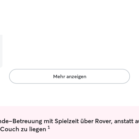
bieten. Die Umgebung ist ruhig und
hundefreundlich, mit direktem Zugang zu
Naturflächen. Ihr Hund ist bei mir jederzeit gut
aufgehoben – in einem geschützten Umfeld mit
klaren Strukturen und persönlicher Betreuung.
Mehr anzeigen
-Betreuung mit Spielzeit über Rover, anstatt a
1
Couch zu liegen