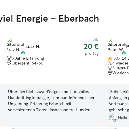
viel Energie – Eberbach
Ab
20 €
Lutz N.
P
pro Tag
5 Jahre Erfahrung
5.0
•
14 
5.0
Oberzent, 64760
4 wieder
von
5 Jahre 
5
Wiesloch
Sternen
Über:
Ich biete zuverlässiges und liebevolles
“
Sehr seriö
Hundesitting in ruhiger, sehr hundefreundlicher
Anfang an 
Umgebung. Erfahrung habe ich mit
Vertrauens
verschiedenen Tieren, insbesondere Hunden
geht sehr 
und Katzen. Ich lebe mit meiner Frau und
aufmerksa
Heiko
meinem jungen Weimaraner in einem Haus mit
Besonderhe
zwei vollständig eingezäunten Gärten. Wald,
Betreuung 