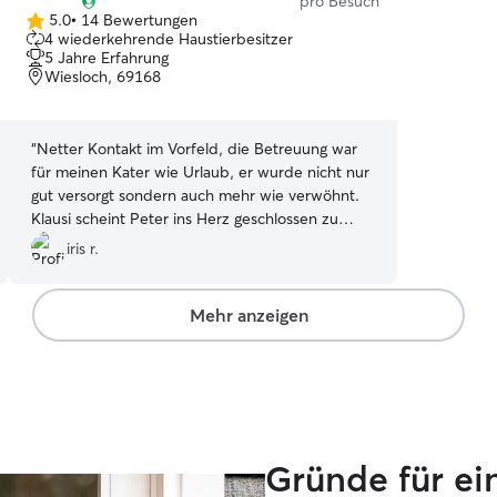
pro Besuch
5.0
•
14 Bewertungen
5.0
4 wiederkehrende Haustierbesitzer
von
5 Jahre Erfahrung
5
Wiesloch, 69168
Sternen
“
Netter Kontakt im Vorfeld, die Betreuung war
für meinen Kater wie Urlaub, er wurde nicht nur
gut versorgt sondern auch mehr wie verwöhnt.
Klausi scheint Peter ins Herz geschlossen zu
haben. Es hat alles prima geklappt und ich
iris r.
würde Peters Hilfe im nächsten Urlaub gern
wieder in Anspruch nehmen. Peter sorgt nicht
nur fürs Tier, sondern auch dafür daß man selbst
Mehr anzeigen
gut entspannt. Es kamen regelmäßig Infos von zu
Hause. Danke Peter!
”
Gründe für ein