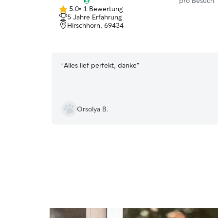
pro Besuch
5.0
•
1 Bewertung
5.0
5 Jahre Erfahrung
von
Hirschhorn, 69434
5
Sternen
“
Alles lief perfekt, danke
”
Orsolya B.