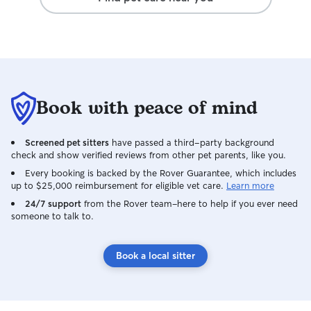
Durant les promenades je m’assurerais
en premier que le chien sois bien
attaché et qu’il ai tous ce qu’il lui faut
(des sacs pour ses besoins, des jouets
pour qu’il s’amuse avec en extérieur, des
petite gâterie ( si vous le permettez)
bien sûr tout dépend des besoins de
Book with peace of mind
votre animal , je m’adapterais à lui! Pour
les chat je m’assurerai qu’il ai à manger, à
boire, que leur litière soit faite et
Screened pet sitters
have passed a third-party background
évidemment je jouerais avec lui! Si
check and show verified reviews from other pet parents, like you.
nécessaire je peux même le peigner ou
Every booking is backed by the Rover Guarantee, which includes
couper des griffes!
up to $25,000 reimbursement for eligible vet care.
Learn more
24/7 support
from the Rover team–here to help if you ever need
someone to talk to.
Book a local sitter