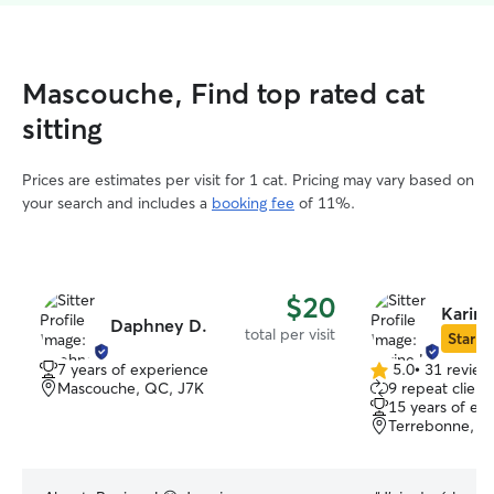
Mascouche, Find top rated cat
sitting
Prices are estimates per visit for 1 cat. Pricing may vary based on
your search and includes a
booking fee
of 11%.
$20
Karine
Daphney D.
total per visit
Star Si
7 years of experience
5.0
•
31 review
5.0
Mascouche, QC, J7K
9 repeat client
out
15 years of ex
of
Terrebonne, Q
5
stars