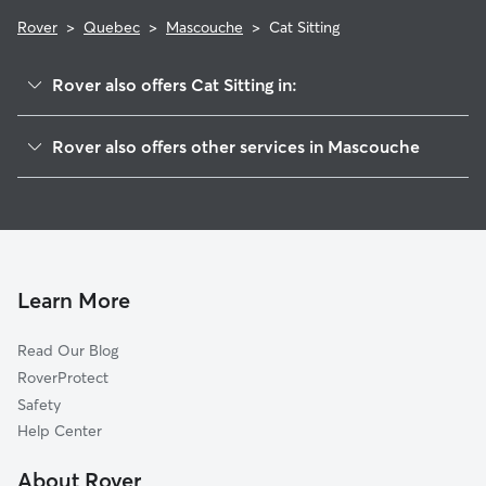
Rover
>
Quebec
>
Mascouche
>
Cat Sitting
Rover also offers Cat Sitting in:
Terrebonne, QC
Rover also offers other services in Mascouche
Charlemagne, QC
Dog Boarding in Mascouche
Repentigny, QC
House Sitting in Mascouche
L'Épiphanie, QC
Dog Walkers in Mascouche
Bois-des-Filion, QC
Pet Sitting in Mascouche
Montréal-Est, QC
Learn More
Dog Daycare in Mascouche
Varennes, QC
Read Our Blog
L'Assomption, QC
RoverProtect
Lorraine, QC
Safety
Sainte-Anne-des-Plaines, QC
Help Center
Saint-Lin-Laurentides, QC
About Rover