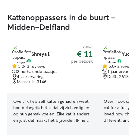
I work irregular days and have 2-3 days
free a week. I would love to fill those
Kattenoppassers in de buurt -
days taking care of a sweet dog or cat! I
live on the first floor and have no pets
Midden-Delfland
myself. I live about a 30 min walk to the
beach (where dogs are allowed to walk
free) so I can take a nice long walk with
vanaf
your dog! Or a small walk to the park.
€ 11
Shreya l.
Yuche
Whatever is needed! For cats; I’d love to
per bezoek
play or cuddle them in the comfort of
5.0
•
3 reviews
5.0
•
2 review
5.0
their own home! 🐈‍⬛
5.0
2 herhalende baasjes
1 jaar ervaring
van
van
4 jaar ervaring
Delft, 2613
5
5
Maassluis, 3146
sterren
sterren
Over:
Ik heb zelf katten gehad en weet
Over:
Took care
hoe belangrijk het is dat zij zich veilig en
cat for a full y
op hun gemak voelen. Elke kat is anders,
loved how chill 
en juist dat maakt het bijzonder. Ik neem
different, and I
de tijd om vertrouwen op te bouwen en
feel safe and at
pas mij aan aan het karakter en tempo