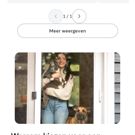
van uw kat. Geduld, rust en aandacht
staan bij mij centraal. Of uw kat nu
1 / 1
speels, verlegen of zelfstandig is, ik zorg
voor liefdevolle en betrouwbare
verzorging. U kunt met een gerust hart
Meer weergeven
weggaan, wetende dat uw kat in goede
handen is.