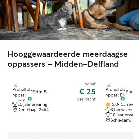
Hooggewaardeerde meerdaagse
oppassers - Midden-Delfland
vanaf
€ 25
Edie S.
Ely R.
per nacht
10 jaar ervaring
5.0
•
13 revie
5.0
Den Haag, 2564
3 herhalende 
van
10 jaar ervarin
5
Schiedam, 31
sterren