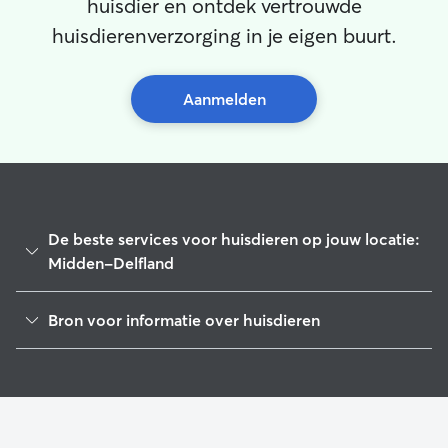
huisdier en ontdek vertrouwde
huisdierenverzorging in je eigen buurt.
Aanmelden
De beste services voor huisdieren op jouw locatie:
Midden-Delfland
Hondenuitlaatservice in Midden-Delfland
Bron voor informatie over huisdieren
Hondenoppas in Midden-Delfland
1
Wereldwijde gegevens van Rover (november 2025)
Hondenopvang in Midden-Delfland
Kattenoppas in Midden-Delfland