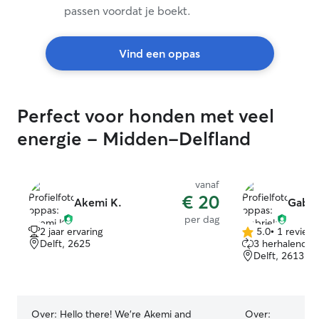
passen voordat je boekt.
Vind een oppas
Perfect voor honden met veel
energie - Midden-Delfland
vanaf
€ 20
Akemi K.
Gabrie
per dag
2 jaar ervaring
5.0
•
1 review
5.0
Delft, 2625
3 herhalende 
van
Delft, 2613
5
sterren
Over:
Hello there! We’re Akemi and
Over: