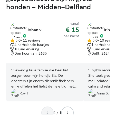
honden - Midden-Delfland
vanaf
€ 15
Johan v.
Irina 
per nacht
5.0
•
11 reviews
5.0
•
10 revie
5.0
5.0
4 herhalende baasjes
1 herhalend b
van
van
10 jaar ervaring
3 jaar ervaring
5
5
Den hoorn zh, 2635
Delft, 2624
sterren
sterren
“
Geweldig lieve familie die heel lief
“
I highly recomme
zorgen voor mijn hondje Sia. De
She took great 
dochters zijn enorm dierenliefhebbers
me updated wit
en knuffelen het liefst de hele tijd met
calm and relaxe
haar.
”
I'll use her servi
Roy T.
Anna S.
1 / 1