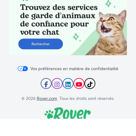
Vos préférences en matière de confidentialité
Suivez
Suivez
Suivez
Abonnez-
Suivez
Rover
Rover
Rover
vous
Rover
sur
sur
sur
à
sur
© 2026
Rover.com
. Tous les droits sont réservés.
Facebook
Instagram
LinkedIn
la
TikTok
chaîne
YouTube
de
Rover