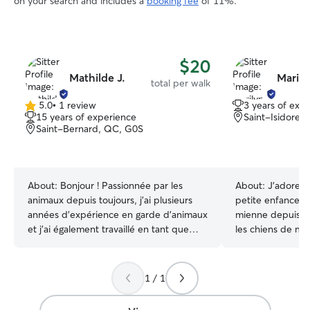
on your search and includes a
booking fee
of 11%.
$20
Mathilde J.
Marily
total per walk
5.0
•
1 review
3 years of exp
5.0
15 years of experience
Saint-Isidore,
out
Saint-Bernard, QC, G0S
of
5
stars
About:
Bonjour ! Passionnée par les
About:
J’adore l
animaux depuis toujours, j’ai plusieurs
petite enfance. J
années d’expérience en garde d’animaux
mienne depuis 2 
et j’ai également travaillé en tant que
les chiens de mo
technicienne animale. Cela m’a permis
avec plaisir que 
d’acquérir de bonnes bases pour
vôtre. J’ai des disponibilités flexibles
comprendre les besoins et le bien-être
selon vos besoins
1 / 1
des chiens et des chats. Étant 100 % à la
plein, mais en tél
maison, je suis très présente et
temps. Pour l’autr