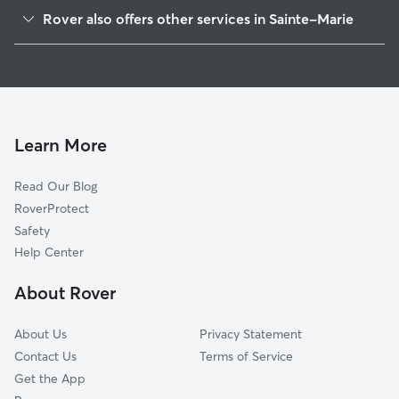
Vallée-Jonction, QC
Rover also offers other services in Sainte-Marie
Saint-Henri, QC
Dog Boarding in Sainte-Marie
Breakeyville, QC
Pet Sitting in Sainte-Marie
Lévis, QC
Dog Daycare in Sainte-Marie
Saint-Georges, QC
Cat Sitting in Sainte-Marie
Québec, QC
Learn More
L'Ancienne-Lorette, QC
Read Our Blog
Saint-Augustin-de-Desmaures, QC
RoverProtect
Saint-Antoine-de-Tilly, QC
Safety
Neuville, QC
Help Center
L'Ange-Gardien, QC
About Rover
Château-Richer, QC
About Us
Privacy Statement
Contact Us
Terms of Service
Get the App