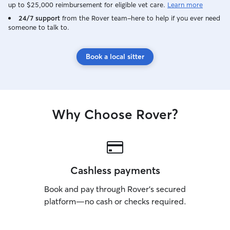
pratiquement 24/24h. Je peux
up to $25,000 reimbursement for eligible vet care.
Learn more
m’absenter pour effectuer les
24/7 support
from the Rover team–here to help if you ever need
commissions ou une petite activité de
someone to talk to.
jour comme aller à la bibliothèque.
J’effectue l’école à la maison avec mes
filles qui adorent les animaux autant que
Book a local sitter
moi 😄 J’effectue 2 bonnes balades dans
le bois/ lac, puis de plus petites en ville
pour effectuer les besoins rapide. À la
maison les loulous ont accès à toutes les
pièces, au canapé ainsi qu’aux lits 🙂
Why Choose Rover?
Cashless payments
Book and pay through Rover’s secured
platform—no cash or checks required.