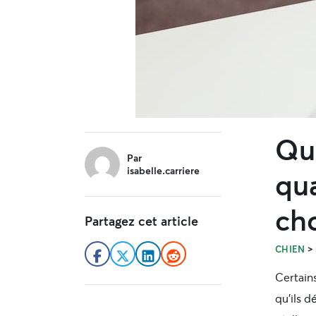
Que
sidebar
Par
isabelle.carriere
qu
cho
Partagez cet article
>
CHIEN
Certain
qu’ils d