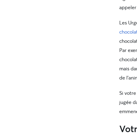
appeler 
Les Urg
chocola
chocola
Par exe
chocolat
mais dan
de l’ani
Si votre
jugée d
emmener
Votr