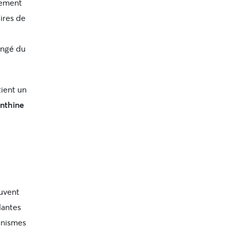
lement
ires de
mangé du
tient un
anthine
euvent
dantes
anismes