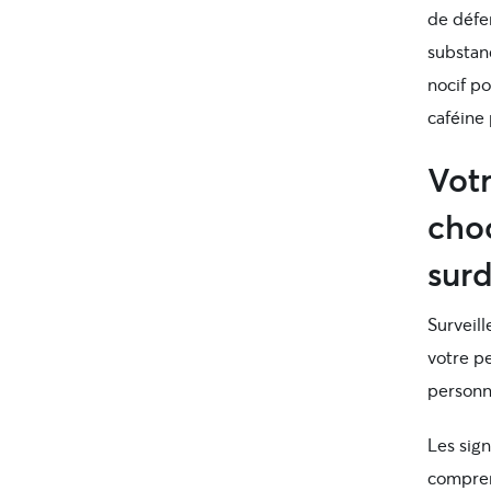
de défe
substan
nocif po
caféine
Vot
choc
surd
Surveil
votre pe
personne
Les sig
compren