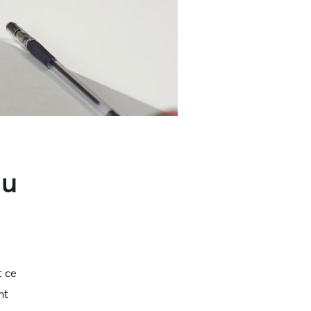
du
t ce
nt