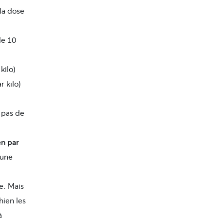
(la dose
de 10
kilo)
r kilo)
 pas de
en par
 une
re. Mais
hien les
à