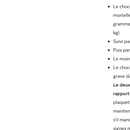
Le choco
mortelle
grammes
kg)
Suivi pa
Puis par
Le moins
Le choco
grave d
Le deux
rapport 
plaquett
maintena
s’il man
signes 