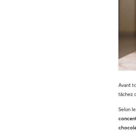
Avant t
tâchez d
Selon le
concent
chocola