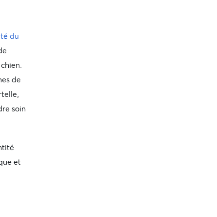
ité du
de
 chien.
mes de
telle,
dre soin
ntité
que et