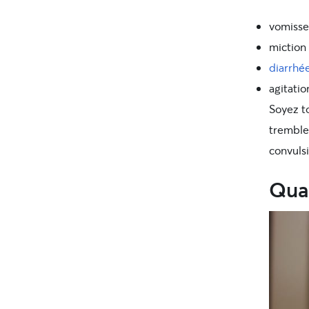
vomiss
miction
diarrhé
agitatio
Soyez to
tremble
convuls
Quan