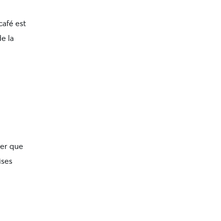
café est
e la
uer que
ises