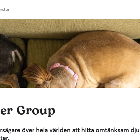
änster
er Group
ursägare över hela världen att hitta omtänksam dj
ter.