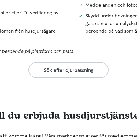
Meddelanden och fotod
ller eller ID-verifiering av
Skydd under bokninge
garantin eller en olycksf
dömen från husdjursägare
beroende på vad som är
r beroende på plattform och plats.
Sök efter djurpassning
ll du erbjuda husdjurstjänst
r att komma igång! Våra marknadsplatser för medlemmar 