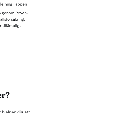
elning i appen
n genom Rover-
allsförsäkring,
 tillämpligt
er?
hjälper dig att