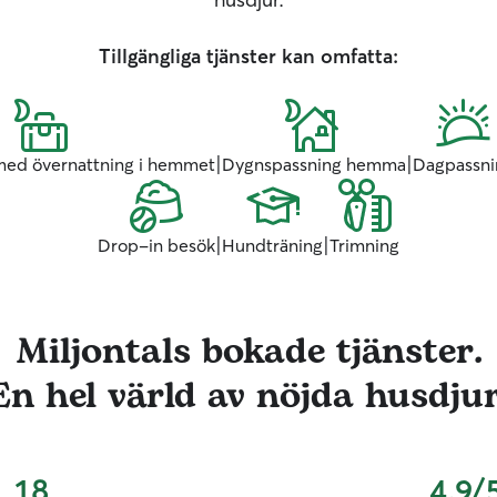
Tillgängliga tjänster kan omfatta:
|
|
med övernattning i hemmet
Dygnspassning hemma
Dagpassni
|
|
Drop-in besök
Hundträning
Trimning
Miljontals bokade tjänster.
En hel värld av nöjda husdjur
18
4.9/