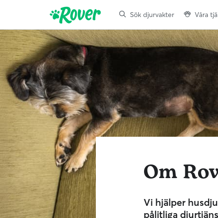
Sök djurvakter
Våra tj
Om Rov
Vi hjälper husdj
pålitliga djurtjäns