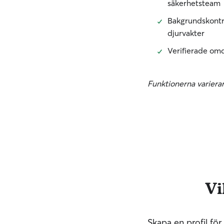
säkerhetsteam
Bakgrundskontro
djurvakter
Verifierade om
Funktionerna variera
Vi
Skapa en profil fö