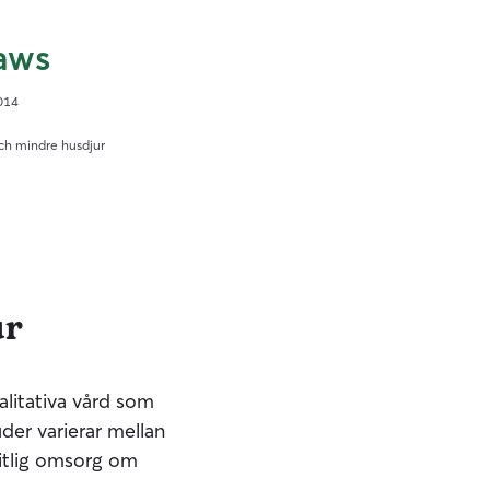
aws
014
och mindre husdjur
ur
alitativa vård som
uder varierar mellan
litlig omsorg om