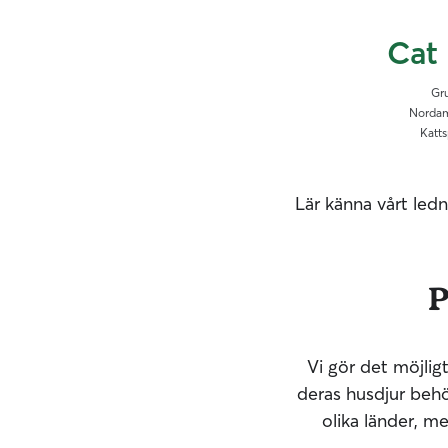
Cat 
Gr
Nordam
Katts
Lär känna vårt le
P
Vi gör det möjlig
deras husdjur behöv
olika länder, m