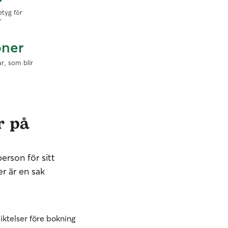
etyg för
r
oner
r, som blir
r på
erson för sitt
r är en sak
iktelser före bokning