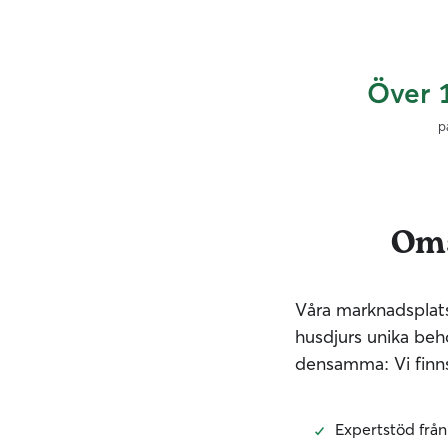
Över 
p
Oms
Våra marknadsplatse
husdjurs unika beh
densamma: Vi finns 
Expertstöd från 