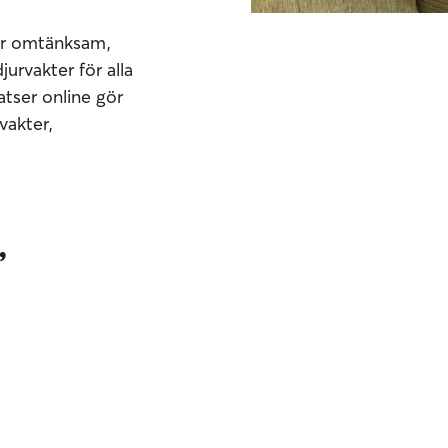
änar omtänksam,
jurvakter för alla
atser online gör
vakter,
,