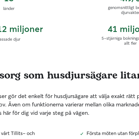
genomsnittligt b
länder
djurvakte
12 miljoner
41 milj
5-stjärniga bokninga
assade djur
allt fler
org som husdjursägare lita
r gör det enkelt för husdjursägare att välja exakt rätt p
ov. Även om funktionerna varierar mellan olika marknade
här för dig vid varje steg på vägen.
vårt Tillits- och
Första möten utan förpl