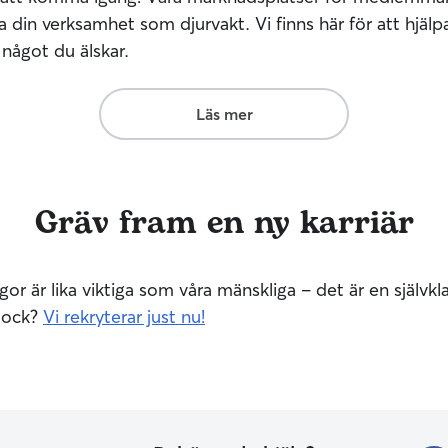
 din verksamhet som djurvakt. Vi finns här för att hjälpa
 något du älskar.
Läs mer
Gräv fram en ny karriär
or är lika viktiga som våra mänskliga – det är en självklar
flock?
Vi rekryterar just nu!