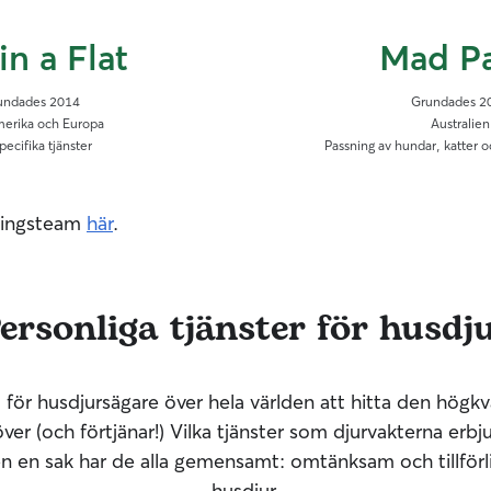
in a Flat
Mad P
undades 2014
Grundades 2
erika och Europa
Australien
pecifika tjänster
Passning av hundar, katter 
dningsteam
här
.
ersonliga tjänster för husdj
t för husdjursägare över hela världen att hitta den högkv
er (och förtjänar!) Vilka tjänster som djurvakterna erbj
en en sak har de alla gemensamt: omtänksam och tillför
husdjur.