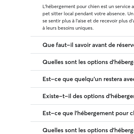
L'hébergement pour chien est un service a
pet sitter local pendant votre absence. 
se sentir plus à l'aise et de recevoir plus
à leurs besoins uniques.
Que faut-il savoir avant de réser
Avant de réserver un service d'hébergemen
Quelles sont les options d'hébe
pet sitter en qui vous avez confiance et r
son nouvel environnement. Consultez notre
Tous les pet sitters proposant des servi
Est-ce que quelqu'un restera av
conseils sur les affaires à emporter et la f
Rencontre avant la réservation. Envoyez un
souhaitent organiser une rencontre pour pa
Certains pet sitters peuvent proposer des 
Existe-t-il des options d'héberge
vérifier si l'environnement est adapté. 
peuvent s'avérer parfaits pour les chiots,
de réserver un nouveau service ou un nouvea
chiens qui sont angoissés en l'absence de le
Oui. Sur Rover, certains pet sitters prop
animal domestique en toute sérénité.
Est-ce que l'hébergement pour chi
indiqué : mentionnez que vous souhaitez r
pour offrir aux chiens une expérience haut
ses disponibilités et son expérience.
chiens de monter sur les lits, des moments
Les pet sitters prévoient souvent du temp
Quelles sont les options d'héber
de confort à chaque chien. Comparé aux che
leurs services d'hébergement. Vous pouvez