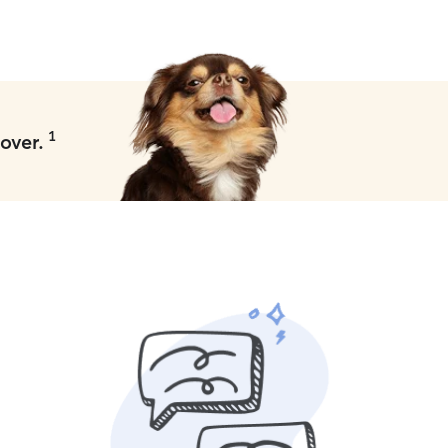
1
over.